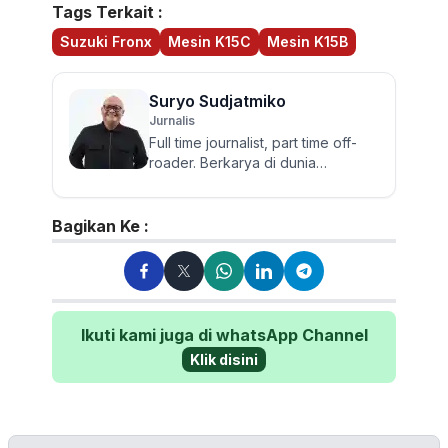
Tags Terkait :
Suzuki Fronx
Mesin K15C
Mesin K15B
Suryo Sudjatmiko
Jurnalis
Full time journalist, part time off-
roader. Berkarya di dunia
jurnalistik otomotif sejak 2006.
Lulusan Sastra UGM ini te...
Bagikan Ke :
Ikuti kami juga di whatsApp Channel
Klik disini