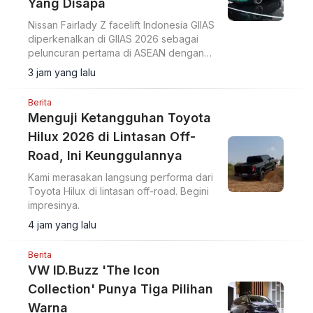
Yang Disapa
Nissan Fairlady Z facelift Indonesia GIIAS
diperkenalkan di GIIAS 2026 sebagai
peluncuran pertama di ASEAN dengan
upgrade desain bumper G-nose
3 jam yang lalu
terinspirasi generasi S30.
Berita
Menguji Ketangguhan Toyota
Hilux 2026 di Lintasan Off-
Road, Ini Keunggulannya
Kami merasakan langsung performa dari
Toyota Hilux di lintasan off-road. Begini
impresinya.
4 jam yang lalu
Berita
VW ID.Buzz 'The Icon
Collection' Punya Tiga Pilihan
Warna