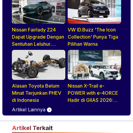
Nissan Fairlady Z24
VW ID.Buzz 'The Icon
Dapat Upgrade Dengan
Collection' Punya Tiga
Sentuhan Leluhur.
Pilihan Warna
Indonesia Jadi Negara
Pertama di ASEAN
Yang Disapa
Alasan Toyota Belum
Nissan X-Trail e-
Minat Terjunkan PHEV
POWER with e-4ORCE
di Indonesia
Hadir di GIIAS 2026:
Performa,
Artikel Lainnya
Kenyamanan, dan
Teknologi Elektrifikasi
Artikel Terkait
dalam Satu Paket