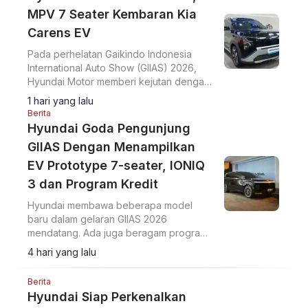
MPV 7 Seater Kembaran Kia
Carens EV
Pada perhelatan Gaikindo Indonesia
International Auto Show (GIIAS) 2026,
Hyundai Motor memberi kejutan dengan
memperkenalkan MPV 7 seater EV yang
1 hari yang lalu
dirakit di Indonesia.
Berita
Hyundai Goda Pengunjung
GIIAS Dengan Menampilkan
EV Prototype 7-seater, IONIQ
3 dan Program Kredit
Hyundai membawa beberapa model
baru dalam gelaran GIIAS 2026
mendatang. Ada juga beragam program
pembiayaan ringan yang mereka rilis.
4 hari yang lalu
Berita
Hyundai Siap Perkenalkan