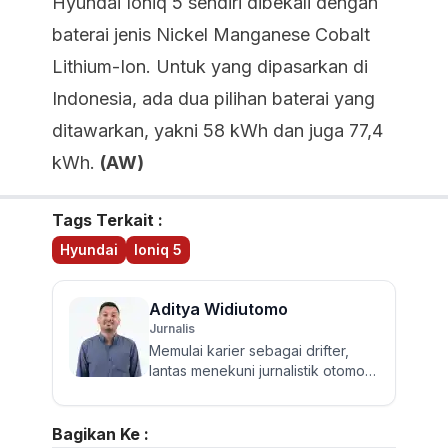
Hyundai Ioniq 5 sendiri dibekali dengan
baterai jenis Nickel Manganese Cobalt
Lithium-Ion. Untuk yang dipasarkan di
Indonesia, ada dua pilihan baterai yang
ditawarkan, yakni 58 kWh dan juga 77,4
kWh.
(AW)
Tags Terkait :
Hyundai
Ioniq 5
Aditya Widiutomo
Jurnalis
Memulai karier sebagai drifter,
lantas menekuni jurnalistik otomotif
dan review mobil sejak 2017.
Walau sering mereview...
Bagikan Ke :