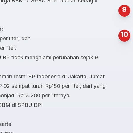
harga BBM di SPBU Shell adalah sebagai
9
r;
10
er liter; dan
 liter.
 BP tidak mengalami perubahan sejak 9
aman resmi BP Indonesia di Jakarta, Jumat
P 92 sempat turun Rp150 per liter, dari yang
enjadi Rp13.200 per liternya.
a BBM di SPBU BP:
serta