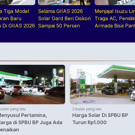
ga Tiga Model
Selama GIIAS 2026
Menjajal Isuzu Lin
ran Baru
Solar Gard Beri Diskon
Traga AC, Pemili
u Di GIIAS 2026
Sampai 50 Persen
Armada Bisa Pan
Kendaraan Secar
Realtime
 bulan yang lalu
2 bulan yang lalu
enyusul Pertamina,
Harga Solar Di SPBU BP
arga di SPBU BP Juga Ada
Turun Rp1.000
enaikan