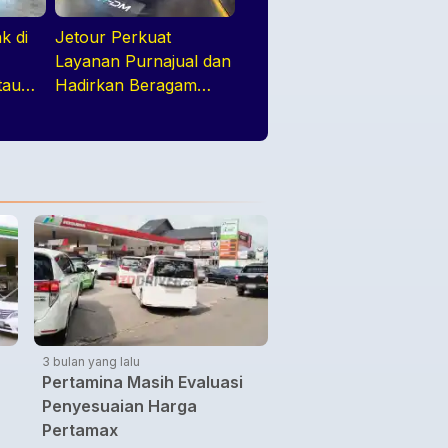
k di
Jetour Perkuat
k
Layanan Purnajual dan
tau
Hadirkan Beragam
a
Program Penjualan
Menarik di GIIAS 2026
3 bulan yang lalu
Pertamina Masih Evaluasi
Penyesuaian Harga
Pertamax