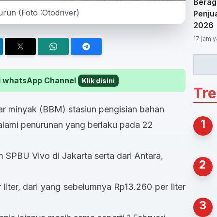
Berag
un (Foto :Otodriver)
Penjua
2026
17 jam y
 di whatsApp Channel
Klik disini
Tr
r minyak (BBM) stasiun pengisian bahan
1
lami penurunan yang berlaku pada 22
m SPBU Vivo di Jakarta serta dari Antara,
2
liter, dari yang sebelumnya Rp13.260 per liter
3