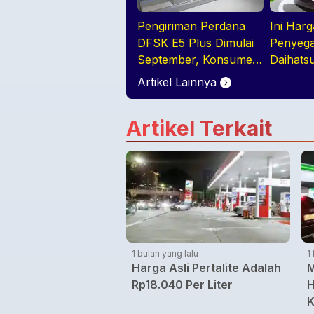
Pengiriman Perdana
Ini Har
DFSK E5 Plus Dimulai
Penyega
September, Konsumen
Daihats
Diajak Tur Pabrik
Artikel Lainnya
Artikel Terkait
1 bulan yang lalu
1
Harga Asli Pertalite Adalah
M
Rp18.040 Per Liter
H
K