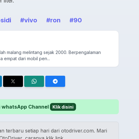
liter.
sidi
#vivo
#ron
#90
udah malang melintang sejak 2000. Berpengalaman
a empat dari mobil pen...
 di whatsApp Channel
Klik disini
n terbaru setiap hari dari otodriver.com. Mari
toDriver, caranya klik link