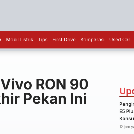
a
Mobil Listrik
Tips
First Drive
Komparasi
Used Car
 Vivo RON 90
Up
hir Pekan Ini
Pengi
E5 Plu
Konsu
12 jam y