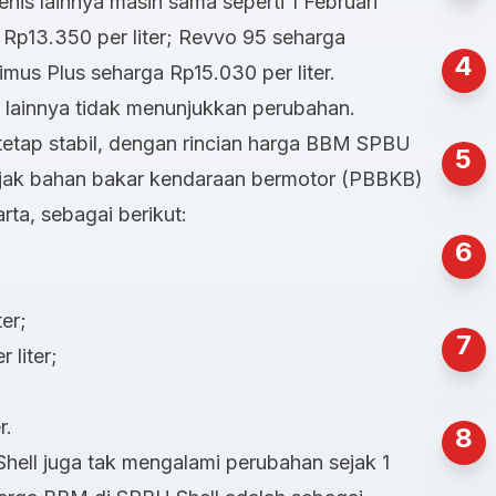
nis lainnya masih sama seperti 1 Februari
 Rp13.350 per liter; Revvo 95 seharga
4
rimus Plus seharga Rp15.030 per liter.
 lainnya tidak menunjukkan perubahan.
etap stabil, dengan rincian harga BBM SPBU
5
ajak bahan bakar kendaraan bermotor (PBBKB)
rta, sebagai berikut:
6
er;
7
 liter;
r.
8
ell juga tak mengalami perubahan sejak 1