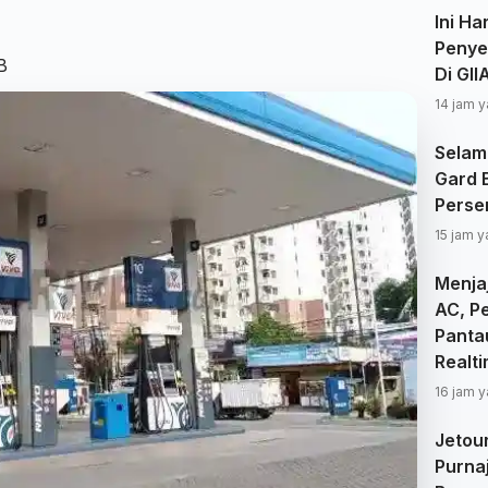
Ini Ha
Penye
B
Di GI
14 jam y
Selam
Gard 
Perse
15 jam y
Menjaj
AC, P
Panta
Realt
16 jam y
Jetou
Purna