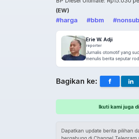
BP Diesel Ultimate: Rp15.030 per 
(EW)
#harga
#bbm
#nonsub
Erie W. Adji
reporter
Jurnalis otomotif yang s
menulis berita seputar rod
Bagikan ke:
Ikuti kami juga
Dapatkan update berita pilihan da
bergabung di Channel Telegram O