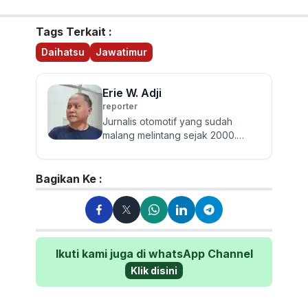
Tags Terkait :
Daihatsu
Jawatimur
Erie W. Adji
reporter
Jurnalis otomotif yang sudah
malang melintang sejak 2000.
Berpengalaman menulis berita
seputar roda empat dari mobil
pen...
Bagikan Ke :
Ikuti kami juga di whatsApp Channel
Klik disini