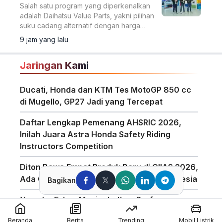
Salah satu program yang diperkenalkan
adalah Daihatsu Value Parts, yakni pilihan
suku cadang alternatif dengan harga
lebih terjangkau.
9 jam yang lalu
Jaringan Kami
Ducati, Honda dan KTM Tes MotoGP 850 cc
di Mugello, GP27 Jadi yang Tercepat
Daftar Lengkap Pemenang AHSRIC 2026,
Inilah Juara Astra Honda Safety Riding
Instructors Competition
Diton Bawa Empat Produk Baru di GIIAS 2026,
Ada Compound Aerosol Pertama di Indonesia
Bagikan
Yamaha Fokus Meningkatkan Performa
Bagian Depan Untuk Motor 850cc
Beranda
Berita
Trending
Mobil Listrik