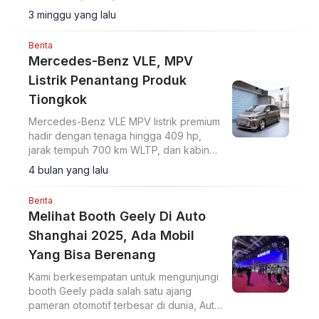
road. SUV ini akan memulai pre-sales di
3 minggu yang lalu
China pada 6 Juli mendatang.
Berita
Mercedes-Benz VLE, MPV
Listrik Penantang Produk
Tiongkok
Mercedes-Benz VLE MPV listrik premium
hadir dengan tenaga hingga 409 hp,
jarak tempuh 700 km WLTP, dan kabin
mewah ala S-Class. Penantang produk
4 bulan yang lalu
Tiongkok.
Berita
Melihat Booth Geely Di Auto
Shanghai 2025, Ada Mobil
Yang Bisa Berenang
Kami berkesempatan untuk mengunjungi
booth Geely pada salah satu ajang
pameran otomotif terbesar di dunia, Auto