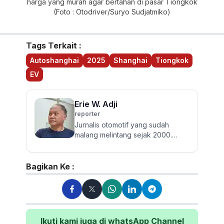
harga yang murah agar bertahan di pasar Tiongkok
(Foto : Otodriver/Suryo Sudjatmiko)
Tags Terkait :
Autoshanghai
2025
Shanghai
Tiongkok
EV
Erie W. Adji
reporter
Jurnalis otomotif yang sudah
malang melintang sejak 2000.
Berpengalaman menulis berita
seputar roda empat dari mobil
pen...
Bagikan Ke :
Ikuti kami juga di whatsApp Channel