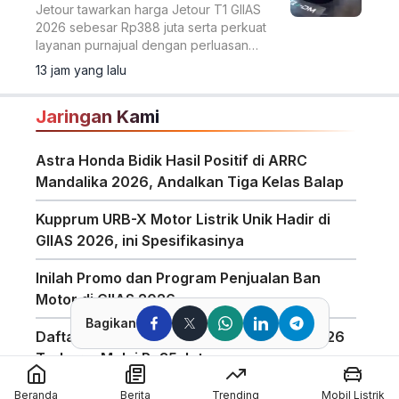
Jetour tawarkan harga Jetour T1 GIIAS
2026 sebesar Rp388 juta serta perkuat
layanan purnajual dengan perluasan
jaringan dealer hingga 40 showroom di
13 jam yang lalu
GIIAS 2026.
Jaringan Kami
Astra Honda Bidik Hasil Positif di ARRC
Mandalika 2026, Andalkan Tiga Kelas Balap
Kupprum URB-X Motor Listrik Unik Hadir di
GIIAS 2026, ini Spesifikasinya
Inilah Promo dan Program Penjualan Ban
Motor di GIIAS 2026
Bagikan
Daftar Harga Honda PCX 160 Agustus 2026
Terbaru, Mulai Rp35 Jutaan
Penggunaan Boost Charge ALVA Naik Tajam,
Beranda
Berita
Trending
Mobil Listrik