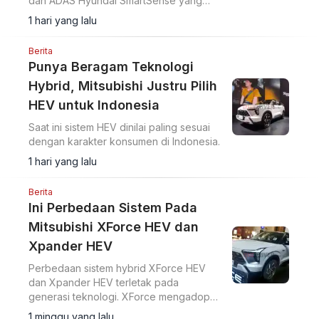
dan ADAS Hyundai SmartSense yang
lebih lengkap. Simak harga Hyundai
1 hari yang lalu
Stargazer Cartenz X terbaru mulai Rp350
juta di artikel ini.
Berita
Punya Beragam Teknologi
Hybrid, Mitsubishi Justru Pilih
HEV untuk Indonesia
Saat ini sistem HEV dinilai paling sesuai
dengan karakter konsumen di Indonesia.
1 hari yang lalu
Berita
Ini Perbedaan Sistem Pada
Mitsubishi XForce HEV dan
Xpander HEV
Perbedaan sistem hybrid XForce HEV
dan Xpander HEV terletak pada
generasi teknologi. XForce mengadopsi
sistem lebih baru dengan transaxle dua
1 minggu yang lalu