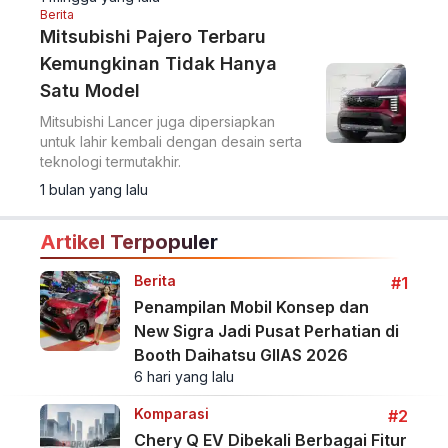
speed, sedangkan Xpander masih
Berita
menggunakan single speed.
Mitsubishi Pajero Terbaru
Kemungkinan Tidak Hanya
Satu Model
Mitsubishi Lancer juga dipersiapkan
untuk lahir kembali dengan desain serta
teknologi termutakhir.
1 bulan yang lalu
Artikel Terpopuler
Berita
#1
Penampilan Mobil Konsep dan
New Sigra Jadi Pusat Perhatian di
Booth Daihatsu GIIAS 2026
6 hari yang lalu
Komparasi
#2
Chery Q EV Dibekali Berbagai Fitur