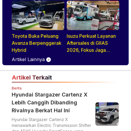
Performa,
Kenyamanan, dan
Teknologi Elektrifikasi
dalam Satu Paket
Toyota Buka Peluang
Isuzu Perkuat Layanan
Avanza Berpenggerak
Aftersales di GIIAS
Hybrid
2026, Fokus Jaga
Operasional Armada
Artikel Lainnya
Artikel Terkait
Berita
Hyundai Stargazer Cartenz X
Lebih Canggih Dibanding
Rivalnya Berkat Hal Ini
Hyundai Stargazer Cartenz X
menawarkan Electric Transmission Shifter