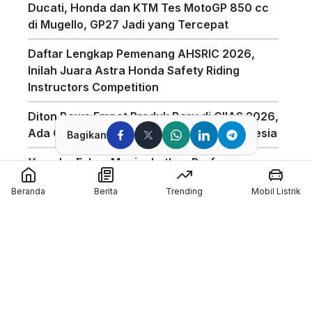
Ducati, Honda dan KTM Tes MotoGP 850 cc
di Mugello, GP27 Jadi yang Tercepat
Daftar Lengkap Pemenang AHSRIC 2026,
Inilah Juara Astra Honda Safety Riding
Instructors Competition
Diton Bawa Empat Produk Baru di GIIAS 2026,
Ada Compound Aerosol Pertama di Indonesia
Bagikan
Yamaha Fokus Meningkatkan Performa
Bagian Depan Untuk Motor 850cc
Beranda
Berita
Trending
Mobil Listrik
AHSRIC 2026 Masuki Tahun ke-17, AHM
Perkuat Edukasi Safety Riding di Indonesia
GIIAS 2026 Hadirkan Program Edukasi
Industri Otomotif Melalui GIIAS Education Day
Silverstone Akan Jadi Tuan Rumah MotoGP