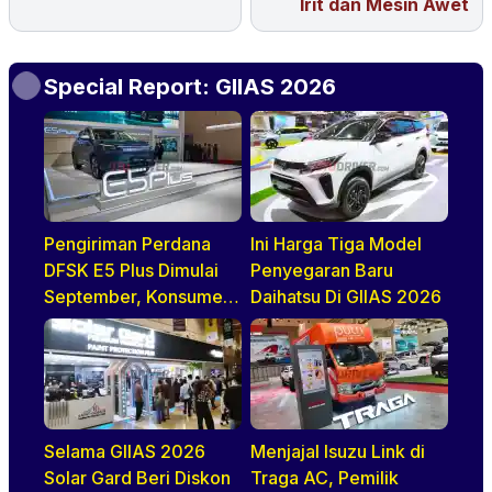
Irit dan Mesin Awet
Special Report: GIIAS 2026
Pengiriman Perdana
Ini Harga Tiga Model
DFSK E5 Plus Dimulai
Penyegaran Baru
September, Konsumen
Daihatsu Di GIIAS 2026
Diajak Tur Pabrik
Selama GIIAS 2026
Menjajal Isuzu Link di
Solar Gard Beri Diskon
Traga AC, Pemilik