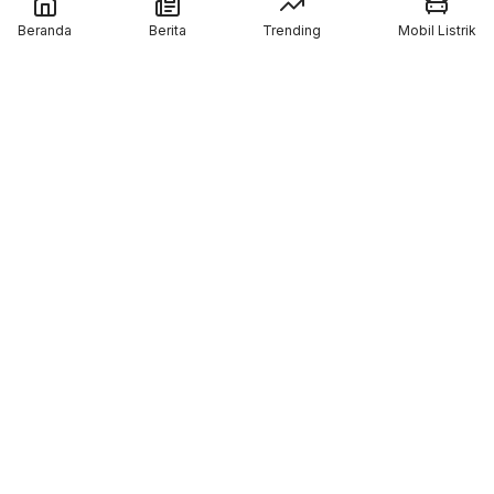
Penggunaan Boost Charge ALVA Naik Tajam,
Beranda
Berita
Trending
Mobil Listrik
Tembus 154 Ribu Jam
Pabrikan Tiongkok CFMoto Tertarik Ikut
Ajang MotoGP
Pol Espargaro Gantikan Maverick Vinales di
MotoGP Inggris 2026, Isu Konflik dengan KTM
Kian Menguat
Member of :
About Us
Contact Us
Disclaimer
Info Iklan