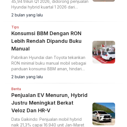
45,94 triliun Q1 2026, didorong penjualan
Hyundai hybrid kuartal 1 2026 dari
Tucson, Santa Fe, Sonata, dan Palisade.
2 bulan yang lalu
Tips
Konsumsi BBM Dengan RON
Lebih Rendah Dipandu Buku
Manual
Pabrikan Hyundai dan Toyota tekankan
RON minimal buku manual mobil sebagai
panduan konsumsi BBM aman, hindari
risiko mesin di tengah harga naik.
2 bulan yang lalu
Berita
Penjualan EV Menurun, Hybrid
Justru Meningkat Berkat
Veloz Dan HR-V
Data Gaikindo: Penjualan mobil hybrid
naik 21,3% capai 16.940 unit Jan-Maret