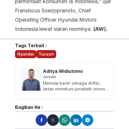
permintaan konsumen di Indonesia,” ujar
Fransiscus Soerjopranoto, Chief
Operating Officer Hyundai Motors
Indonesia
lewat siaran resminya.
(AW).
Tags Terkait :
Hyundai
Tucson
Aditya Widiutomo
Jurnalis
Memulai karier sebagai drifter,
lantas menekuni jurnalistik otomotif
dan review mobil sejak 2017.
Walau sering mereview...
Bagikan Ke :