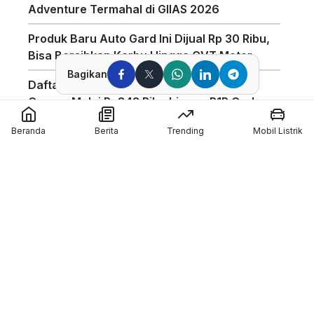
Adventure Termahal di GIIAS 2026
Produk Baru Auto Gard Ini Dijual Rp 30 Ribu,
Bisa Bersihkan Karbu Hingga CVT Motor
Bagikan
Daftar Harga Helm KYT di GIIAS 2026, TT
Course Mulai Rp843 Ribu hingga R1R Carbon
Rp5,65 Juta
Beranda
Berita
Trending
Mobil Listrik
Booth Honda Scoopy di JSD 2026 Diserbu
Pengunjung, Tampilkan Motor Modifikasi
Bergaya Retro
Helm Nolan Diskon Hingga 50% di Booth
Deride Sepanjang GIIAS 2026
Alva Sebut Hilangnya Masa Transisi Subsidi
Bikin Pasar Motor Listrik Kembali Bergairah