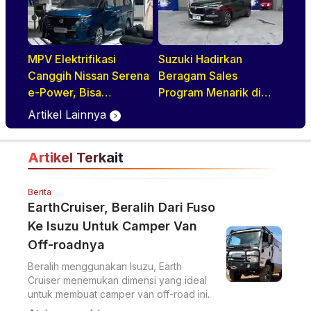
MPV Elektrifikasi
Suzuki Hadirkan
Canggih Nissan Serena
Beragam Sales
e-Power, Bisa
Program Menarik di
Diandalkan Untuk
GIIAS 2026, Mulai dari
Artikel Lainnya
Kebutuhan Harian
DP Ringan hingga
Keluarga
Promo Aftersales
Artikel Terkait
Berita
EarthCruiser, Beralih Dari Fuso
Ke Isuzu Untuk Camper Van
Off-roadnya
Beralih menggunakan Isuzu, Earth
Cruiser menemukan dimensi yang ideal
untuk membuat camper van off-road ini.