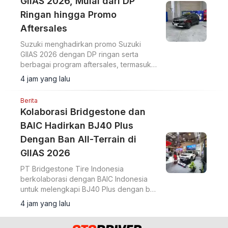
GIIAS 2026, Mulai dari DP
Ringan hingga Promo
Aftersales
Suzuki menghadirkan promo Suzuki
GIIAS 2026 dengan DP ringan serta
berbagai program aftersales, termasuk
diskon suku cadang dan voucher selama
4 jam yang lalu
pameran di ICE BSD City.
Berita
Kolaborasi Bridgestone dan
BAIC Hadirkan BJ40 Plus
Dengan Ban All-Terrain di
GIIAS 2026
PT Bridgestone Tire Indonesia
berkolaborasi dengan BAIC Indonesia
untuk melengkapi BJ40 Plus dengan ban
Bridgestone Dueler A/T002 di GIIAS
4 jam yang lalu
2026.