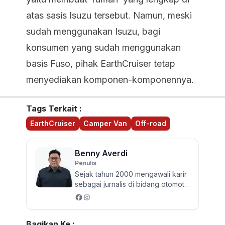
atas sasis Isuzu tersebut. Namun, meski
sudah menggunakan Isuzu, bagi
konsumen yang sudah menggunakan
basis Fuso, pihak EarthCruiser tetap
menyediakan komponen-komponennya.
Tags Terkait :
EarthCruiser
Camper Van
Off-road
Benny Averdi
Penulis
Sejak tahun 2000 mengawali karir
sebagai jurnalis di bidang otomotif
roda 4. Meski juga menyenangi hal
tentang roda 2 da...
Bagikan Ke :