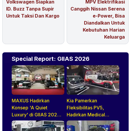
Volkswagen Siapkan
MPV Elektrifikasi
ID. Buzz Tanpa Supir
Canggih Nissan Serena
Untuk Taksi Dan Kargo
e-Power, Bisa
Diandalkan Untuk
Kebutuhan Harian
Keluarga
Special Report: GIIAS 2026
MAXUS Hadirkan
Kia Pamerkan
Konsep 'A Quiet
Fleksibilitas PV5,
Luxury' di GIIAS 2026
Hadirkan Medical
melalui Jajaran
Purpose Vehicle di
Premium Electric MPV
GIIAS 2026