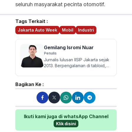
seluruh masyarakat pecinta otomotif.
Tags Terkait :
Jakarta Auto Week
Mobil
Industri
Gemilang Isromi Nuar
Penulis
Jurnalis lulusan IISIP Jakarta sejak
2013. Berpengalaman di tabloid,
harian, dan media online hingga
kini di Otorider. T...
Bagikan Ke :
Ikuti kami juga di whatsApp Channel
Klik disini