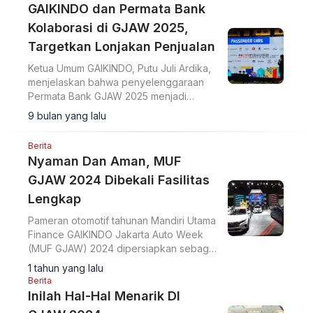
GAIKINDO dan Permata Bank
Kolaborasi di GJAW 2025,
Targetkan Lonjakan Penjualan
Ketua Umum GAIKINDO, Putu Juli Ardika,
menjelaskan bahwa penyelenggaraan
Permata Bank GJAW 2025 menjadi
langkah strategis untuk memperkuat
9 bulan yang lalu
pasar otomotif nasional.
Berita
Nyaman Dan Aman, MUF
GJAW 2024 Dibekali Fasilitas
Lengkap
Pameran otomotif tahunan Mandiri Utama
Finance GAIKINDO Jakarta Auto Week
(MUF GJAW) 2024 dipersiapkan sebagai
pameran yang dibekali dengan fasilitas
1 tahun yang lalu
lengkap.
Berita
Inilah Hal-Hal Menarik DI