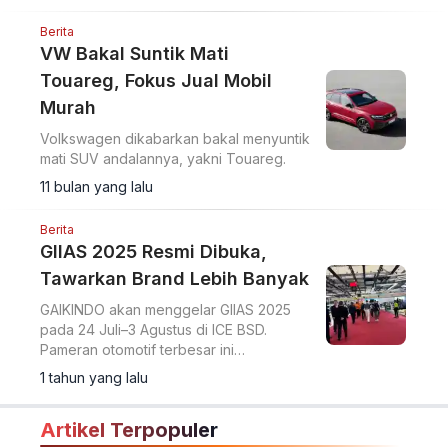
Berita
VW Bakal Suntik Mati
Touareg, Fokus Jual Mobil
Murah
Volkswagen dikabarkan bakal menyuntik
mati SUV andalannya, yakni Touareg.
11 bulan yang lalu
Berita
GIIAS 2025 Resmi Dibuka,
Tawarkan Brand Lebih Banyak
GAIKINDO akan menggelar GIIAS 2025
pada 24 Juli–3 Agustus di ICE BSD.
Pameran otomotif terbesar ini
menghadirkan lebih dari 60 merek,
1 tahun yang lalu
peserta baru seperti Xpeng dan Aletra,
serta tiket yang tersedia o
Artikel Terpopuler