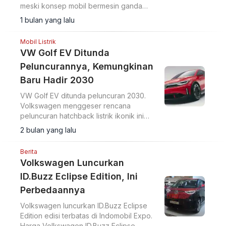
meski konsep mobil bermesin ganda
sudah ada sejak 1907.
1 bulan yang lalu
Mobil Listrik
VW Golf EV Ditunda
Peluncurannya, Kemungkinan
Baru Hadir 2030
VW Golf EV ditunda peluncuran 2030.
Volkswagen menggeser rencana
peluncuran hatchback listrik ikonik ini
dari semula 2028 menjadi paling cepat
2 bulan yang lalu
2030, kata CEO Thomas Schäfer.
Berita
Volkswagen Luncurkan
ID.Buzz Eclipse Edition, Ini
Perbedaannya
Volkswagen luncurkan ID.Buzz Eclipse
Edition edisi terbatas di Indomobil Expo.
Harga Volkswagen ID.Buzz Eclipse