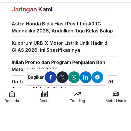
Jaringan Kami
Astra Honda Bidik Hasil Positif di ARRC
Mandalika 2026, Andalkan Tiga Kelas Balap
Kupprum URB-X Motor Listrik Unik Hadir di
GIIAS 2026, ini Spesifikasinya
Inilah Promo dan Program Penjualan Ban
Motor di GIIAS 2026
Bagikan
Daftar Harga Honda PCX 160 Agustus 2026
Terbaru, Mulai Rp35 Jutaan
Penggunaan Boost Charge ALVA Naik Tajam,
Beranda
Berita
Trending
Mobil Listrik
Tembus 154 Ribu Jam
Pabrikan Tiongkok CFMoto Tertarik Ikut
Ajang MotoGP