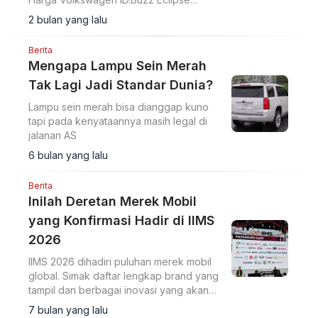
Edition mulai Rp1,495 miliar dengan
2 bulan yang lalu
platform MEB dan jarak 573 km.
Berita
Mengapa Lampu Sein Merah
Tak Lagi Jadi Standar Dunia?
Lampu sein merah bisa dianggap kuno
tapi pada kenyataannya masih legal di
jalanan AS
6 bulan yang lalu
Berita
Inilah Deretan Merek Mobil
yang Konfirmasi Hadir di IIMS
2026
IIMS 2026 dihadiri puluhan merek mobil
global. Simak daftar lengkap brand yang
tampil dan berbagai inovasi yang akan
dibawa ke pameran ini.
7 bulan yang lalu