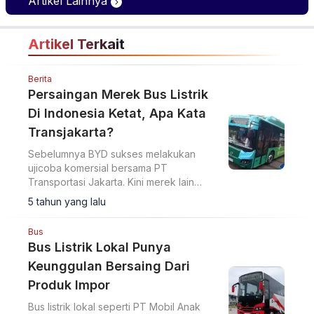
Artikel Lainnya
Profesional
Artikel Terkait
Berita
Persaingan Merek Bus Listrik
Di Indonesia Ketat, Apa Kata
Transjakarta?
Sebelumnya BYD sukses melakukan
ujicoba komersial bersama PT
Transportasi Jakarta. Kini merek lain
seperti Skywell, Higer, Zhongtong, Mobil
5 tahun yang lalu
Anak Bangsa (MAB) dan INKA E-Inobus
ikut juga.
Bus
Bus Listrik Lokal Punya
Keunggulan Bersaing Dari
Produk Impor
Bus listrik lokal seperti PT Mobil Anak