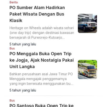
olahraga ekstrim ini.
Berita
PO Sumber Alam Hadirkan
Paket Wisata Dengan Bus
Klasik
Heritage on Wheels adalah wisata sehari
(one day trip) dengan destinasi kawasan
bersejarah di Purworejo-Kutoarjo
menggunakan bus klasik Dodge D
5 tahun yang lalu
Series.
Bus
PO Menggala Buka Open Trip
ke Jogja, Ajak Nostalgia Pakai
Unit Langka
Bahkan perusahaan asal Jawa Timur PO
Menggala mengajak penggemarnya
yang ingin berwisata menggunakan bus
Yutong
5 tahun yang lalu
Bus
PO Santoso Buka Open Trip ke