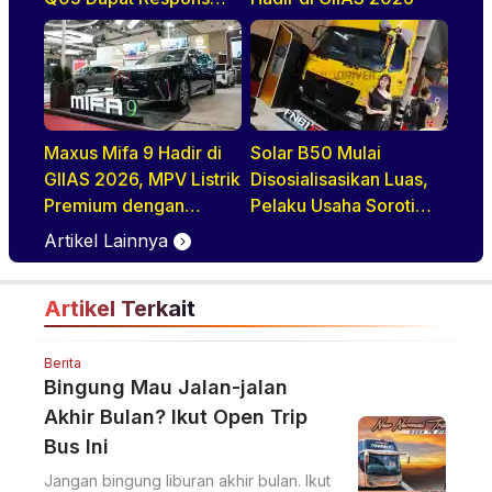
Positif di GIIAS 2026
Maxus Mifa 9 Hadir di
Solar B50 Mulai
GIIAS 2026, MPV Listrik
Disosialisasikan Luas,
Premium dengan
Pelaku Usaha Soroti
Definisi Baru Quiet
Ketersediaan dan Mutu
Artikel Lainnya
Luxury
BBM
Artikel Terkait
Berita
Bingung Mau Jalan-jalan
Akhir Bulan? Ikut Open Trip
Bus Ini
Jangan bingung liburan akhir bulan. Ikut