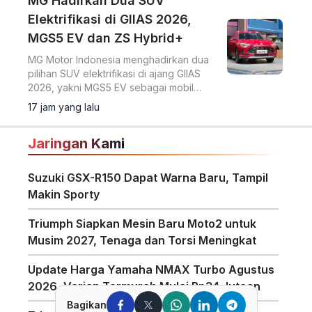
MG Hadirkan Dua SUV
Elektrifikasi di GIIAS 2026,
MGS5 EV dan ZS Hybrid+
MG Motor Indonesia menghadirkan dua
pilihan SUV elektrifikasi di ajang GIIAS
2026, yakni MGS5 EV sebagai mobil
listrik murni dan MG ZS Hybrid+ yang
17 jam yang lalu
mengusung teknologi full hybrid.
Jaringan Kami
Suzuki GSX-R150 Dapat Warna Baru, Tampil
Makin Sporty
Triumph Siapkan Mesin Baru Moto2 untuk
Musim 2027, Tenaga dan Torsi Meningkat
Update Harga Yamaha NMAX Turbo Agustus
2026, Varian Termurah Mulai Rp34 Jutaan
Bagikan