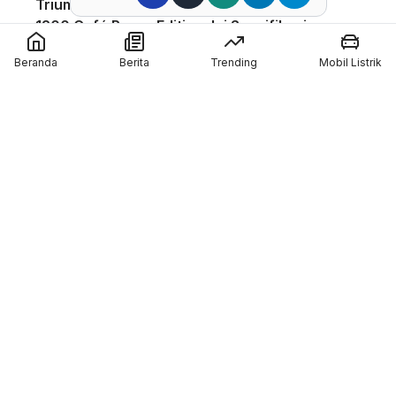
Triumph Indonesia Luncurkan Speed Twin
1200 Café Racer Edition, Ini Spesifikasinya
Harga Motor Listrik Polytron di GIIAS 2026
Beranda
Berita
Trending
Mobil Listrik
Dapat Subsidi Mandiri hingga Rp6,5 Juta
Teknologi Baterai Lithium Indomobil eMotor,
Kantongi Sertifikasi IP67 dan Garansi 3
Tahun
Coba Mobil Suzuki di GIIAS 2026, Bisa
Menang Motor GSX-R150 dan Emas
Member of :