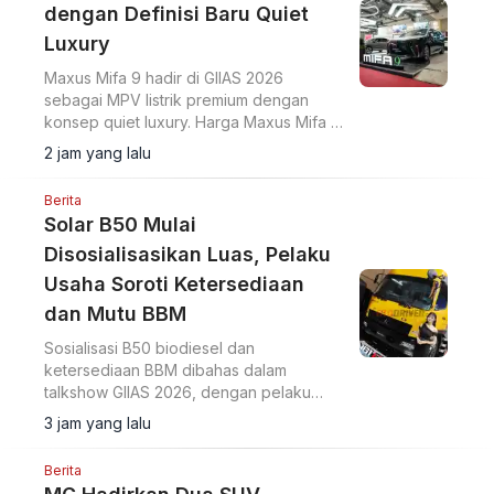
dengan Definisi Baru Quiet
Luxury
Maxus Mifa 9 hadir di GIIAS 2026
sebagai MPV listrik premium dengan
konsep quiet luxury. Harga Maxus Mifa 9
OTR Jakarta Rp958 juta dilengkapi
2 jam yang lalu
baterai 90 kWh dan fitur kabin mewah.
Berita
Solar B50 Mulai
Disosialisasikan Luas, Pelaku
Usaha Soroti Ketersediaan
dan Mutu BBM
Sosialisasi B50 biodiesel dan
ketersediaan BBM dibahas dalam
talkshow GIIAS 2026, dengan pelaku
usaha menekankan distribusi dan kualitas
3 jam yang lalu
bahan bakar.
Berita