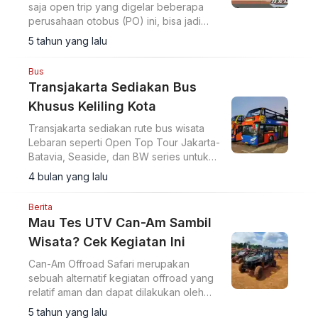
saja open trip yang digelar beberapa
perusahaan otobus (PO) ini, bisa jadi
justru menambah teman.
5 tahun yang lalu
Bus
Transjakarta Sediakan Bus
Khusus Keliling Kota
Transjakarta sediakan rute bus wisata
Lebaran seperti Open Top Tour Jakarta-
Batavia, Seaside, dan BW series untuk
jelajahi kawasan bersejarah serta pesisir
4 bulan yang lalu
kota.
Berita
Mau Tes UTV Can-Am Sambil
Wisata? Cek Kegiatan Ini
Can-Am Offroad Safari merupakan
sebuah alternatif kegiatan offroad yang
relatif aman dan dapat dilakukan oleh
pemula tanpa mengurangi keseruan dari
5 tahun yang lalu