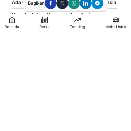
Ada Compound Aerosol Pertama di Indonesia
Bagikan
Yamaha Fokus Meningkatkan Performa
Bagian Depan Untuk Motor 850cc
Beranda
Berita
Trending
Mobil Listrik
AHSRIC 2026 Masuki Tahun ke-17, AHM
Perkuat Edukasi Safety Riding di Indonesia
GIIAS 2026 Hadirkan Program Edukasi
Industri Otomotif Melalui GIIAS Education Day
Silverstone Akan Jadi Tuan Rumah MotoGP
Inggris Sampai 2028
Member of :