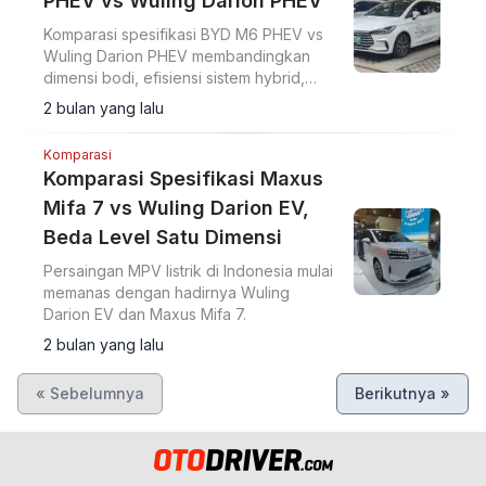
PHEV vs Wuling Darion PHEV
Komparasi spesifikasi BYD M6 PHEV vs
Wuling Darion PHEV membandingkan
dimensi bodi, efisiensi sistem hybrid,
serta jarak tempuh EV murni kedua MPV
2 bulan yang lalu
PHEV asal Tiongkok.
Komparasi
Komparasi Spesifikasi Maxus
Mifa 7 vs Wuling Darion EV,
Beda Level Satu Dimensi
Persaingan MPV listrik di Indonesia mulai
memanas dengan hadirnya Wuling
Darion EV dan Maxus Mifa 7.
2 bulan yang lalu
« Sebelumnya
Berikutnya »