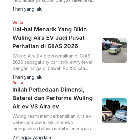
modifikasinya sudah banyak ditemui di
jalan, ini salah satu referensinya.
1 hari yang lalu
Berita
Hal-hal Menarik Yang Bikin
Wuling Aira EV Jadi Pusat
Perhatian di GIIAS 2026
Wuling Aira EV diperkenalkan di GIIAS
2026 sebagai city car listrik entry-level
dengan harga di bawah Rp200 juta.
Simak spesifikasi dan fitur harga Wuling
1 hari yang lalu
Aira EV GIIAS 2026.
Berita
Inilah Perbedaan Dimensi,
Baterai dan Performa Wuling
Air ev VS Aira ev
Wuling resmi memperkenalkan Aira ev
beberapa waktu lalu, mereka
mengatakan bahwa mobil ini merupakan
perluasan cluster dari Mini EV-nya yang
2 minggu yang lalu