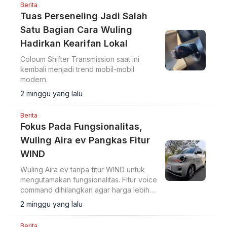
telah dihuni Air ev sebelumnya. Namun ini
Berita
perbedaannya.
Tuas Perseneling Jadi Salah
Satu Bagian Cara Wuling
Hadirkan Kearifan Lokal
Coloum Shifter Transmission saat ini
kembali menjadi trend mobil-mobil
modern.
2 minggu yang lalu
Berita
Fokus Pada Fungsionalitas,
Wuling Aira ev Pangkas Fitur
WIND
Wuling Aira ev tanpa fitur WIND untuk
mengutamakan fungsionalitas. Fitur voice
command dihilangkan agar harga lebih
kompetitif, dengan target di bawah Rp
2 minggu yang lalu
200 juta.
Berita