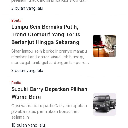
premium untuk mobil Erika Richardo dan
J Owen, dapat apresiasi Wakil Menteri
2 bulan yang lalu
Ekraf Irene Umar.
Berita
Lampu Sein Bermika Putih,
Trend Otomotif Yang Terus
Berlanjut Hingga Sekarang
Sinar lampu sein berkelir oranye mampu
memberikan kontras visual lebih tinggi,
mencegah ambiguitas dengan lampu rem
dan terbukti mampu meningkatkan
3 bulan yang lalu
respons pengemudi hingga 28%.
Berita
Suzuki Carry Dapatkan Pilihan
Warna Baru
Opsi warna baru pada Carry merupakan
jawaban atas permintaan konsumen
selama ini.
10 bulan yang lalu