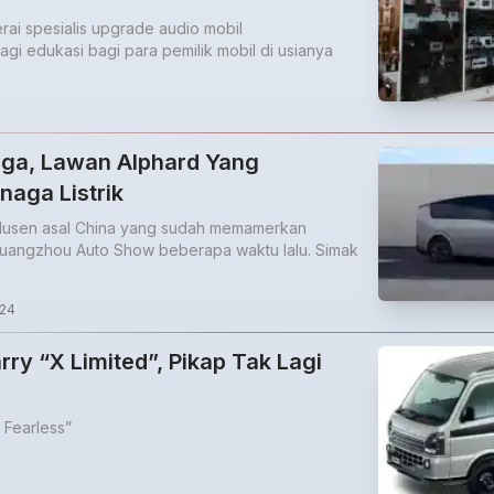
ai spesialis upgrade audio mobil
gi edukasi bagi para pemilik mobil di usianya
Mega, Lawan Alphard Yang
naga Listrik
dusen asal China yang sudah memamerkan
uangzhou Auto Show beberapa waktu lalu. Simak
024
ry “X Limited”, Pikap Tak Lagi
Fearless”