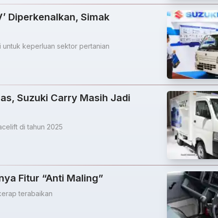
V’ Diperkenalkan, Simak
gi untuk keperluan sektor pertanian
, Suzuki Carry Masih Jadi
celift di tahun 2025
ya Fitur “Anti Maling”
kerap terabaikan