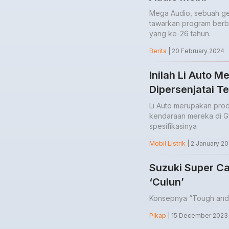
Mega Audio, sebuah ger
tawarkan program berba
yang ke-26 tahun.
Berita
| 20 February 2024
Inilah Li Auto 
Dipersenjatai Te
Li Auto merupakan pro
kendaraan mereka di G
spesifikasinya
Mobil Listrik
| 2 January 2
Suzuki Super Car
‘Culun’
Konsepnya “Tough and 
Pikap
| 15 December 2023