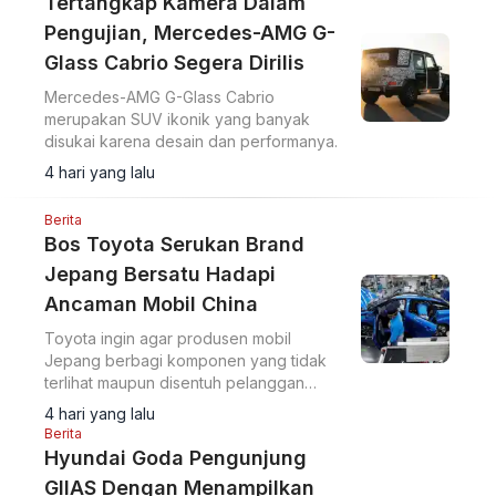
Tertangkap Kamera Dalam
Pengujian, Mercedes-AMG G-
Glass Cabrio Segera Dirilis
Mercedes-AMG G-Glass Cabrio
merupakan SUV ikonik yang banyak
disukai karena desain dan performanya.
4 hari yang lalu
Berita
Bos Toyota Serukan Brand
Jepang Bersatu Hadapi
Ancaman Mobil China
Toyota ingin agar produsen mobil
Jepang berbagi komponen yang tidak
terlihat maupun disentuh pelanggan
sebagai langkah untuk memangkas biaya
4 hari yang lalu
dan menghadapi meningkatnya
Berita
persaingan.
Hyundai Goda Pengunjung
GIIAS Dengan Menampilkan