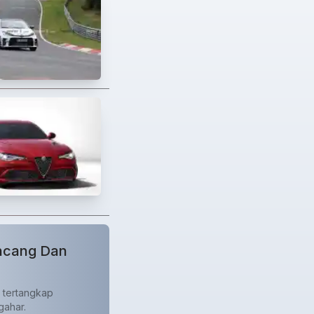
encang Dan
, tertangkap
gahar.