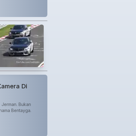
Kamera Di
g, Jerman. Bukan
rnama Bentayga.