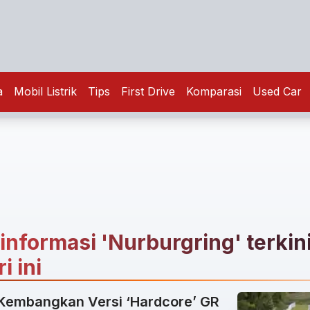
a
Mobil Listrik
Tips
First Drive
Komparasi
Used Car
 informasi 'Nurburgring' terkin
i ini
Kembangkan Versi ‘Hardcore’ GR