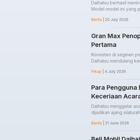
Daihatsu berhasil meni
Model-model ini yang pa
Berita
| 20 July 2026
Gran Max Penop
Pertama
Konsisten di segmen pe
Daihatsu mendulang keu
Pikap
| 4 July 2026
Para Pengguna 
Keceriaan Acar
Daihatsu menggelar aca
dijadikan ajang silatur
Berita
| 21 June 2026
Beli Mobil Daiha