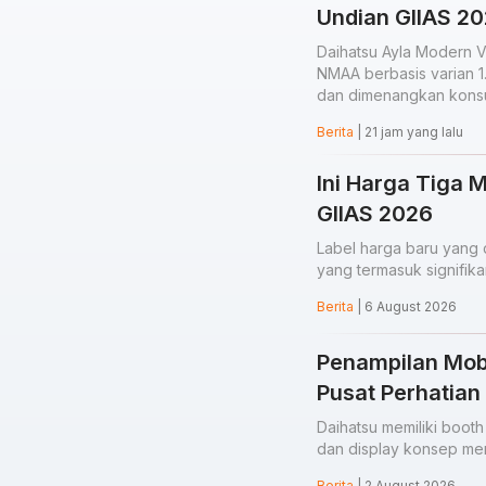
Undian GIIAS 20
Daihatsu Ayla Modern V
NMAA berbasis varian 1.0
dan dimenangkan kons
Berita
| 21 jam yang lalu
Ini Harga Tiga 
GIIAS 2026
Label harga baru yang 
yang termasuk signifik
Berita
| 6 August 2026
Penampilan Mob
Pusat Perhatian
Daihatsu memiliki booth
dan display konsep men
Berita
| 2 August 2026