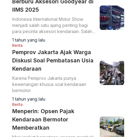
Berburu Aksesori Goodyear di
IIMS 2025
Indonesia International Motor Show
menjadi salah satu ajang penting bagi
para pecinta aksesori kendaraan. Salah
satu yang baru adalah ragam produk
1 tahun yang lalu
aftermarket dari Goodyear.
Berita
Pemprov Jakarta Ajak Warga
Diskusi Soal Pembatasan Usia
Kendaraan
Karena Pemprov Jakarta punya
kewenangan khusus soal kendaraan
bermotor
1 tahun yang lalu
Berita
Menperin: Opsen Pajak
Kendaraan Bermotor
Memberatkan