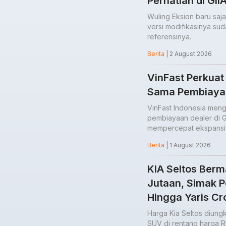
Perhatian di GI
Wuling Eksion baru saja
versi modifikasinya suda
referensinya.
Berita
| 2 August 2026
VinFast Perkuat
Sama Pembiaya
VinFast Indonesia me
pembiayaan dealer di G
mempercepat ekspansi j
Berita
| 1 August 2026
KIA Seltos Berm
Jutaan, Simak 
Hingga Yaris Cr
Harga Kia Seltos diung
SUV di rentang harga R