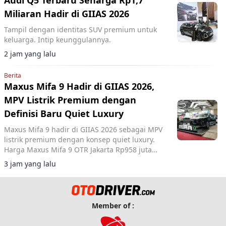
Miliaran Hadir di GIIAS 2026
Tampil dengan identitas SUV premium untuk
keluarga. Intip keunggulannya.
2 jam yang lalu
Berita
Maxus Mifa 9 Hadir di GIIAS 2026,
MPV Listrik Premium dengan
Definisi Baru Quiet Luxury
Maxus Mifa 9 hadir di GIIAS 2026 sebagai MPV
listrik premium dengan konsep quiet luxury.
Harga Maxus Mifa 9 OTR Jakarta Rp958 juta
dilengkapi baterai 90 kWh dan fitur kabin
3 jam yang lalu
mewah.
Member of :