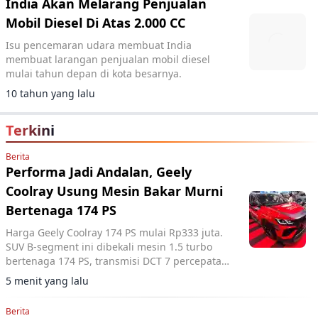
India Akan Melarang Penjualan
Mobil Diesel Di Atas 2.000 CC
Isu pencemaran udara membuat India
membuat larangan penjualan mobil diesel
mulai tahun depan di kota besarnya.
10 tahun yang lalu
Terkini
Berita
Performa Jadi Andalan, Geely
Coolray Usung Mesin Bakar Murni
Bertenaga 174 PS
Harga Geely Coolray 174 PS mulai Rp333 juta.
SUV B-segment ini dibekali mesin 1.5 turbo
bertenaga 174 PS, transmisi DCT 7 percepatan,
akselerasi 0-100 km/jam dalam 7,6 detik, serta
5 menit yang lalu
ADAS Level 2.
Berita