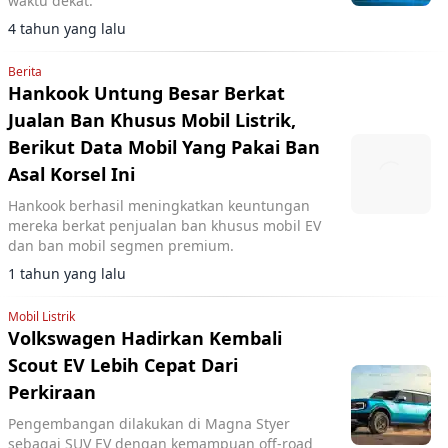
waktu dekat.
4 tahun yang lalu
Berita
Hankook Untung Besar Berkat
Jualan Ban Khusus Mobil Listrik,
Berikut Data Mobil Yang Pakai Ban
Asal Korsel Ini
Hankook berhasil meningkatkan keuntungan
mereka berkat penjualan ban khusus mobil EV
dan ban mobil segmen premium.
1 tahun yang lalu
Mobil Listrik
Volkswagen Hadirkan Kembali
Scout EV Lebih Cepat Dari
Perkiraan
Pengembangan dilakukan di Magna Styer
sebagai SUV EV dengan kemampuan off-road