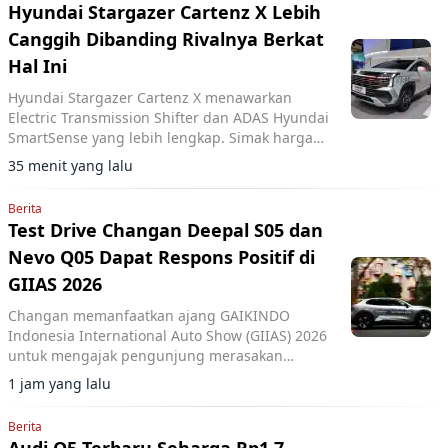
Hyundai Stargazer Cartenz X Lebih
Canggih Dibanding Rivalnya Berkat
Hal Ini
Hyundai Stargazer Cartenz X menawarkan
Electric Transmission Shifter dan ADAS Hyundai
SmartSense yang lebih lengkap. Simak harga
Hyundai Stargazer Cartenz X terbaru mulai
35 menit yang lalu
Rp350 juta di artikel ini.
Berita
Test Drive Changan Deepal S05 dan
Nevo Q05 Dapat Respons Positif di
GIIAS 2026
Changan memanfaatkan ajang GAIKINDO
Indonesia International Auto Show (GIIAS) 2026
untuk mengajak pengunjung merasakan
langsung performa dua model terbarunya,
1 jam yang lalu
Changan Deepal S05 dan Changan Nevo Q05.
Berita
Audi Q5 Terbaru Seharga Rp1,7