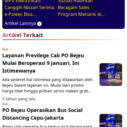
MPV Elektrifikasi
Suzuki Hadirkan
Canggih Nissan Serena
Beragam Sales
e-Power, Bisa
Program Menarik di
Diandalkan Untuk
GIIAS 2026, Mulai dari
Artikel Lainnya
Kebutuhan Harian
DP Ringan hingga
Artikel Terkait
Keluarga
Promo Aftersales
Bus
Layanan Previlege Cab PO Bejeu
Mulai Beroperasi 9 Januari, Ini
Istimewanya
Ada sederet hal istimewa yang ditawarkan oleh
Bejeu dalam layanan ini. Mulai dari promo
harga tiket hingga pilihan servis makan gratis
ala restoran.
5 tahun yang lalu
Bus
PO Bejeu Operasikan Bus Social
Distancing Cepu-Jakarta
Bejeu jadi operator bus kedua asal Jepara yang