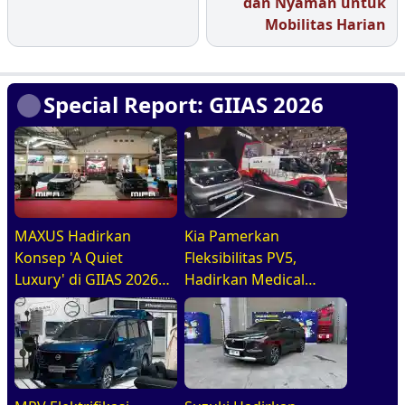
dan Nyaman untuk
Mobilitas Harian
Special Report: GIIAS 2026
MAXUS Hadirkan
Kia Pamerkan
Konsep 'A Quiet
Fleksibilitas PV5,
Luxury' di GIIAS 2026
Hadirkan Medical
melalui Jajaran
Purpose Vehicle di
Premium Electric MPV
GIIAS 2026