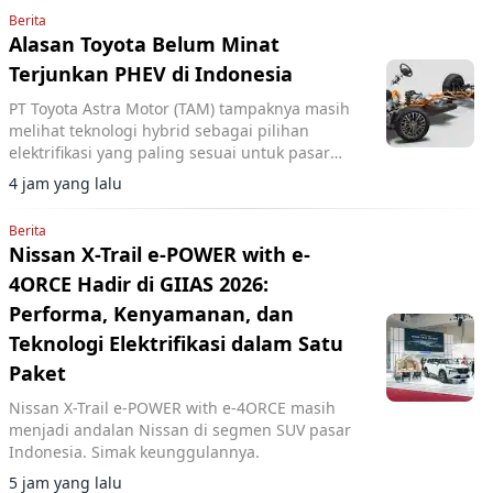
Berita
Alasan Toyota Belum Minat
Terjunkan PHEV di Indonesia
PT Toyota Astra Motor (TAM) tampaknya masih
melihat teknologi hybrid sebagai pilihan
elektrifikasi yang paling sesuai untuk pasar
Indonesia.
4 jam yang lalu
Berita
Nissan X-Trail e-POWER with e-
4ORCE Hadir di GIIAS 2026:
Performa, Kenyamanan, dan
Teknologi Elektrifikasi dalam Satu
Paket
Nissan X-Trail e-POWER with e-4ORCE masih
menjadi andalan Nissan di segmen SUV pasar
Indonesia. Simak keunggulannya.
5 jam yang lalu