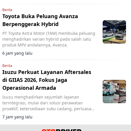
Berita
Toyota Buka Peluang Avanza
Berpenggerak Hybrid
PT Toyota Astra Motor (TAM) membuka peluang
menghadirkan varian hybrid pada salah satu
produk MPV andalannya, Avanza.
6 jam yang lalu
Berita
Isuzu Perkuat Layanan Aftersales
di GIIAS 2026, Fokus Jaga
Operasional Armada
Isuzu menghadirkan sejumlah layanan
terintegrasi, mulai dari solusi perawatan
proaktif, ketersediaan suku cadang, perluasan
jaringan layanan, hingga pemanfaatan
7 jam yang lalu
teknologi.