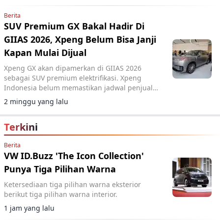
Berita
SUV Premium GX Bakal Hadir Di
GIIAS 2026, Xpeng Belum Bisa Janji
Kapan Mulai Dijual
Xpeng GX akan dipamerkan di GIIAS 2026
sebagai SUV premium elektrifikasi. Xpeng
Indonesia belum memastikan jadwal penjualan
resmi di pasar domestik.
2 minggu yang lalu
Terkini
Berita
VW ID.Buzz 'The Icon Collection'
Punya Tiga Pilihan Warna
Ketersediaan tiga pilihan warna eksterior
berikut tiga pilihan warna interior.
1 jam yang lalu