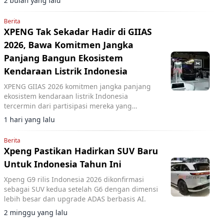
2 bulan yang lalu
segera memulai produksi massal.
Berita
XPENG Tak Sekadar Hadir di GIIAS
2026, Bawa Komitmen Jangka
Panjang Bangun Ekosistem
Kendaraan Listrik Indonesia
XPENG GIIAS 2026 komitmen jangka panjang
ekosistem kendaraan listrik Indonesia
tercermin dari partisipasi mereka yang
menghadirkan berbagai inovasi mobilitas
1 hari yang lalu
pintar di ajang tersebut.
Berita
Xpeng Pastikan Hadirkan SUV Baru
Untuk Indonesia Tahun Ini
Xpeng G9 rilis Indonesia 2026 dikonfirmasi
sebagai SUV kedua setelah G6 dengan dimensi
lebih besar dan upgrade ADAS berbasis AI.
2 minggu yang lalu