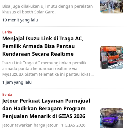
Bisa juga dilakukan uji mutu dengan peralatan
khusus di booth Solar Gard.
19 menit yang lalu
Berita
Menjajal Isuzu Link di Traga AC,
Pemilik Armada Bisa Pantau
Kendaraan Secara Realtime
Isuzu Link Traga AC memungkinkan pemilik
armada pantau kendaraan realtime via
MyIsuzuID. Sistem telematika ini pantau lokasi,
kecepatan, dan operasional kendaraan.
1 jam yang lalu
Berita
Jetour Perkuat Layanan Purnajual
dan Hadirkan Beragam Program
Penjualan Menarik di GIIAS 2026
Jetour tawarkan harga Jetour T1 GIIAS 2026