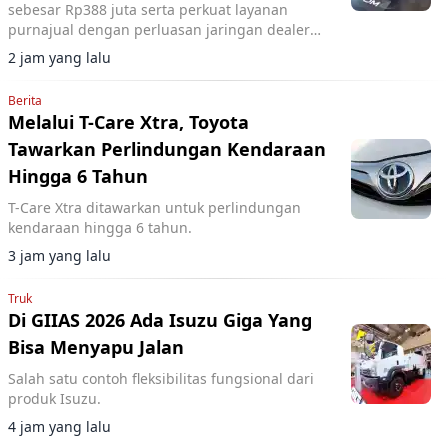
sebesar Rp388 juta serta perkuat layanan
purnajual dengan perluasan jaringan dealer
hingga 40 showroom di GIIAS 2026.
2 jam yang lalu
Berita
Melalui T-Care Xtra, Toyota
Tawarkan Perlindungan Kendaraan
Hingga 6 Tahun
T-Care Xtra ditawarkan untuk perlindungan
kendaraan hingga 6 tahun.
3 jam yang lalu
Truk
Di GIIAS 2026 Ada Isuzu Giga Yang
Bisa Menyapu Jalan
Salah satu contoh fleksibilitas fungsional dari
produk Isuzu.
4 jam yang lalu