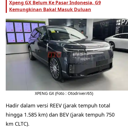
Xpeng GX Belum Ke Pasar Indonesia, G9
Kemungkinan Bakal Masuk Duluan
XPENG GX (Foto : Otodriver/65)
Hadir dalam versi REEV (jarak tempuh total
hingga 1.585 km) dan BEV (jarak tempuh 750
km CLTC).