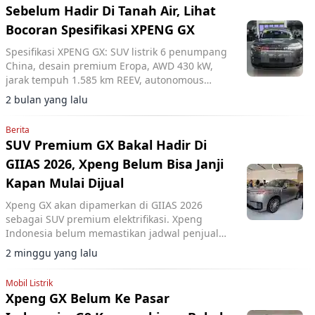
Sebelum Hadir Di Tanah Air, Lihat
Bocoran Spesifikasi XPENG GX
Spesifikasi XPENG GX: SUV listrik 6 penumpang
China, desain premium Eropa, AWD 430 kW,
jarak tempuh 1.585 km REEV, autonomous
driving level 4.
2 bulan yang lalu
Berita
SUV Premium GX Bakal Hadir Di
GIIAS 2026, Xpeng Belum Bisa Janji
Kapan Mulai Dijual
Xpeng GX akan dipamerkan di GIIAS 2026
sebagai SUV premium elektrifikasi. Xpeng
Indonesia belum memastikan jadwal penjualan
resmi di pasar domestik.
2 minggu yang lalu
Mobil Listrik
Xpeng GX Belum Ke Pasar