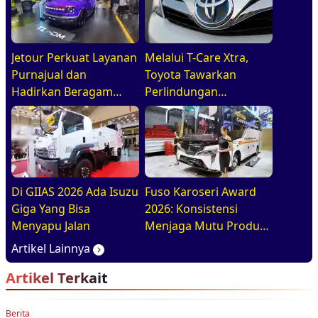
Jetour Perkuat Layanan
Melalui T-Care Xtra,
Purnajual dan
Toyota Tawarkan
Hadirkan Beragam
Perlindungan
Program Penjualan
Kendaraan Hingga 6
Menarik di GIIAS 2026
Tahun
Di GIIAS 2026 Ada Isuzu
Fuso Karoseri Award
Giga Yang Bisa
2026: Konsistensi
Menyapu Jalan
Menjaga Mutu Produk
Berstandar Pabrikan
Artikel Lainnya
Artikel Terkait
Berita