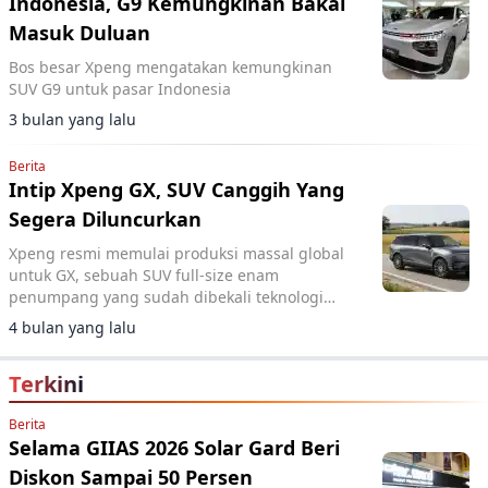
Indonesia, G9 Kemungkinan Bakal
Masuk Duluan
Bos besar Xpeng mengatakan kemungkinan
SUV G9 untuk pasar Indonesia
3 bulan yang lalu
Berita
Intip Xpeng GX, SUV Canggih Yang
Segera Diluncurkan
Xpeng resmi memulai produksi massal global
untuk GX, sebuah SUV full-size enam
penumpang yang sudah dibekali teknologi
steer-by-wire generasi terbaru dari Bosch.
4 bulan yang lalu
Terkini
Berita
Selama GIIAS 2026 Solar Gard Beri
Diskon Sampai 50 Persen