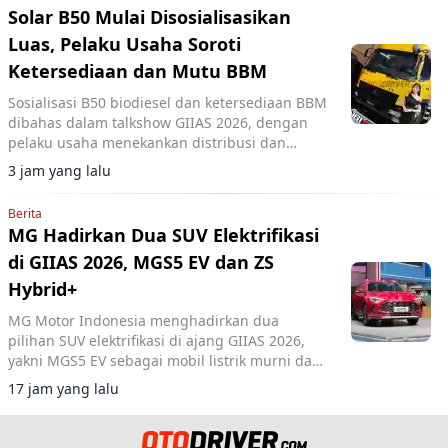
Solar B50 Mulai Disosialisasikan
Luas, Pelaku Usaha Soroti
Ketersediaan dan Mutu BBM
Sosialisasi B50 biodiesel dan ketersediaan BBM
dibahas dalam talkshow GIIAS 2026, dengan
pelaku usaha menekankan distribusi dan
kualitas bahan bakar.
3 jam yang lalu
Berita
MG Hadirkan Dua SUV Elektrifikasi
di GIIAS 2026, MGS5 EV dan ZS
Hybrid+
MG Motor Indonesia menghadirkan dua
pilihan SUV elektrifikasi di ajang GIIAS 2026,
yakni MGS5 EV sebagai mobil listrik murni dan
MG ZS Hybrid+ yang mengusung teknologi full
17 jam yang lalu
hybrid.