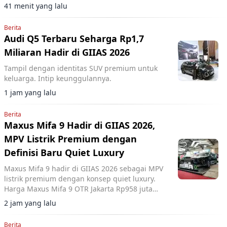
langsung performa dua model terbarunya,
41 menit yang lalu
Changan Deepal S05 dan Changan Nevo Q05.
Berita
Audi Q5 Terbaru Seharga Rp1,7
Miliaran Hadir di GIIAS 2026
Tampil dengan identitas SUV premium untuk
keluarga. Intip keunggulannya.
1 jam yang lalu
Berita
Maxus Mifa 9 Hadir di GIIAS 2026,
MPV Listrik Premium dengan
Definisi Baru Quiet Luxury
Maxus Mifa 9 hadir di GIIAS 2026 sebagai MPV
listrik premium dengan konsep quiet luxury.
Harga Maxus Mifa 9 OTR Jakarta Rp958 juta
dilengkapi baterai 90 kWh dan fitur kabin
2 jam yang lalu
mewah.
Berita