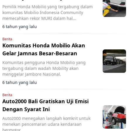
Pemilik Honda Mobilio yang tergabung dalam
komunitas Mobilio Indonesia Community
memecahkan rekor MURI dalam hal
lingkungan hidup.
6 tahun yang lalu
Berita
Komunitas Honda Mobilio Akan
Gelar Jamnas Besar-Besaran
Komunitas pengguna Honda Mobilio yang
tergabung dalam wadah Mobility akan
menggelar Jambore Nasional.
6 tahun yang lalu
Berita
Auto2000 Bali Gratiskan Uji Emisi
Dengan Syarat Ini
Auto2000 menegakan langkah komkrit untuk
menekan pencemaran udara kendaraan
bermotor.