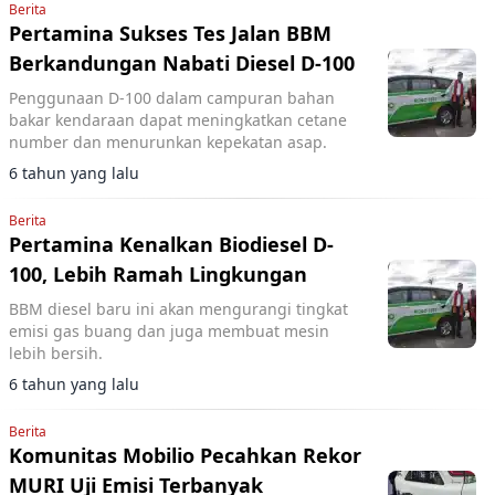
Berita
Pertamina Sukses Tes Jalan BBM
Berkandungan Nabati Diesel D-100
Penggunaan D-100 dalam campuran bahan
bakar kendaraan dapat meningkatkan cetane
number dan menurunkan kepekatan asap.
6 tahun yang lalu
Berita
Pertamina Kenalkan Biodiesel D-
100, Lebih Ramah Lingkungan
BBM diesel baru ini akan mengurangi tingkat
emisi gas buang dan juga membuat mesin
lebih bersih.
6 tahun yang lalu
Berita
Komunitas Mobilio Pecahkan Rekor
MURI Uji Emisi Terbanyak