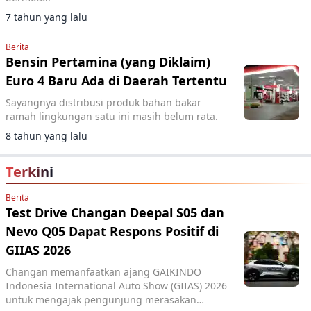
7 tahun yang lalu
Berita
Bensin Pertamina (yang Diklaim)
Euro 4 Baru Ada di Daerah Tertentu
Sayangnya distribusi produk bahan bakar
ramah lingkungan satu ini masih belum rata.
8 tahun yang lalu
Terkini
Berita
Test Drive Changan Deepal S05 dan
Nevo Q05 Dapat Respons Positif di
GIIAS 2026
Changan memanfaatkan ajang GAIKINDO
Indonesia International Auto Show (GIIAS) 2026
untuk mengajak pengunjung merasakan