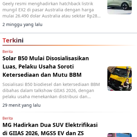
Geely resmi menghadirkan hatchback listrik
mungil EX2 di pasar Australia dengan harga
mulai 26.490 dolar Australia atau sekitar Rp280
jutaan.
2 minggu yang lalu
Terkini
Berita
Solar B50 Mulai Disosialisasikan
Luas, Pelaku Usaha Soroti
Ketersediaan dan Mutu BBM
Sosialisasi B50 biodiesel dan ketersediaan BBM
dibahas dalam talkshow GIIAS 2026, dengan
pelaku usaha menekankan distribusi dan
kualitas bahan bakar.
29 menit yang lalu
Berita
MG Hadirkan Dua SUV Elektrifikasi
di GIIAS 2026, MGS5 EV dan ZS