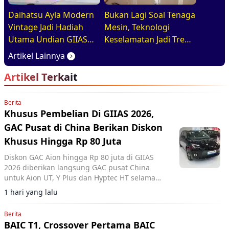
Daihatsu Ayla Modern
Bukan Lagi Soal Tenaga
Vintage Jadi Hadiah
Mesin, Teknologi
Utama Undian GIIAS
Keselamatan Jadi Tren
2026, Basisnya Varian
Baru di GIIAS 2026
Artikel Lainnya
Terlaris
Artikel Terkait
Berita
Khusus Pembelian Di GIIAS 2026,
GAC Pusat di China Berikan Diskon
Khusus Hingga Rp 80 Juta
Diskon GAC Aion hingga Rp 80 juta di GIIAS
2026 diberikan langsung GAC pusat China
untuk Aion UT, Y Plus dan Hyptec HT selama
pameran berlangsung.
1 hari yang lalu
Berita
BAIC T1, Crossover Pertama BAIC