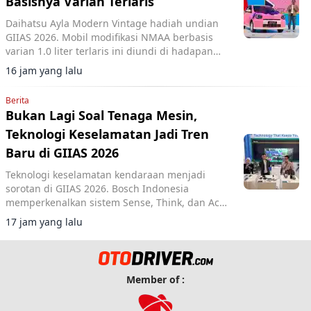
Basisnya Varian Terlaris
Daihatsu Ayla Modern Vintage hadiah undian
GIIAS 2026. Mobil modifikasi NMAA berbasis
varian 1.0 liter terlaris ini diundi di hadapan
pengunjung dan dimenangkan konsumen dari
16 jam yang lalu
Lampung.
Berita
Bukan Lagi Soal Tenaga Mesin,
Teknologi Keselamatan Jadi Tren
Baru di GIIAS 2026
Teknologi keselamatan kendaraan menjadi
sorotan di GIIAS 2026. Bosch Indonesia
memperkenalkan sistem Sense, Think, dan Act
yang membantu pengemudi.
17 jam yang lalu
Member of :