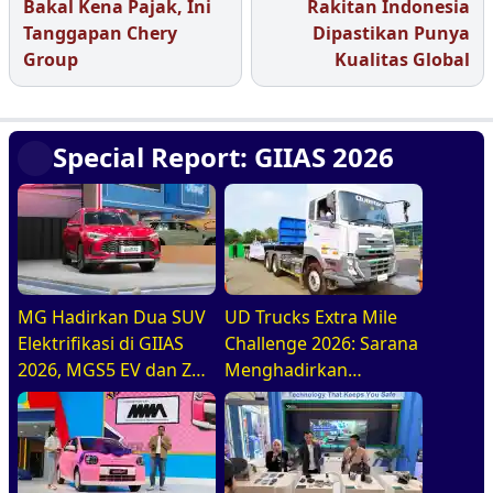
Bakal Kena Pajak, Ini
Rakitan Indonesia
Tanggapan Chery
Dipastikan Punya
Group
Kualitas Global
Special Report: GIIAS 2026
MG Hadirkan Dua SUV
UD Trucks Extra Mile
Elektrifikasi di GIIAS
Challenge 2026: Sarana
2026, MGS5 EV dan ZS
Menghadirkan
Hybrid+
Pengemudi Truk Yang
Profesional