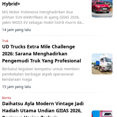
Hybrid+
MG Motor Indonesia menghadirkan dua
pilihan SUV elektrifikasi di ajang GIIAS 2026,
yakni MGS5 EV sebagai mobil listrik murni dan
MG ZS Hybrid+ yang mengusung teknologi full
14 jam yang lalu
hybrid.
Truk
UD Trucks Extra Mile Challenge
2026: Sarana Menghadirkan
Pengemudi Truk Yang Profesional
Berbalut kegiatan kompetisi untuk memberi
pembekalan berbagai aspek operasional
kendaraan niaga
15 jam yang lalu
Berita
Daihatsu Ayla Modern Vintage Jadi
Hadiah Utama Undian GIIAS 2026,