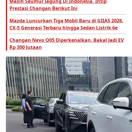
Masih Seumur Jagung Di Indonesia, Intip
Prestasi Changan Berikut Ini
Mazda Luncurkan Tiga Mobil Baru di GIIAS 2026,
CX-5 Generasi Terbaru hingga Sedan Listrik 6e
Changan Nevo Q05 Diperkenalkan, Bakal Jadi EV
Rp 300 Jutaan