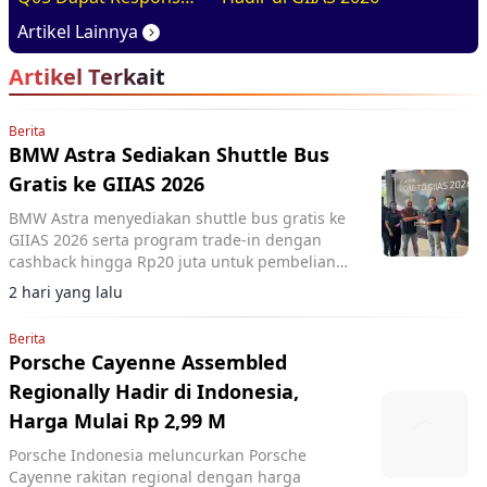
Positif di GIIAS 2026
Artikel Lainnya
Artikel Terkait
Berita
BMW Astra Sediakan Shuttle Bus
Gratis ke GIIAS 2026
BMW Astra menyediakan shuttle bus gratis ke
GIIAS 2026 serta program trade-in dengan
cashback hingga Rp20 juta untuk pembelian
model tertentu.
2 hari yang lalu
Berita
Porsche Cayenne Assembled
Regionally Hadir di Indonesia,
Harga Mulai Rp 2,99 M
Porsche Indonesia meluncurkan Porsche
Cayenne rakitan regional dengan harga