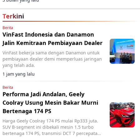
Terkini
Berita
VinFast Indonesia dan Danamon
Jalin Kemitraan Pembiayaan Dealer
VinFast bekerja sama dengan Danamon untuk
pembiayaan dealer demi memperluas jaringan
yang telah ada.
1 jam yang lalu
Berita
Performa Jadi Andalan, Geely
Coolray Usung Mesin Bakar Murni
Bertenaga 174 PS
Harga Geely Coolray 174 PS mulai Rp333 juta.
SUV B-segment ini dibekali mesin 1.5 turbo
bertenaga 174 PS, transmisi DCT 7 percepatan,
akselerasi 0-100 km/jam dalam 7,6 detik, serta