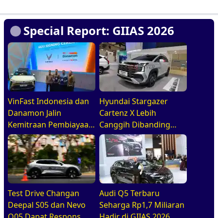
Special Report: GIIAS 2026
VinFast Indonesia dan
Hyundai Stargazer
Danamon Jalin
Cartenz X Lebih
Kemitraan Pembiayaan
Canggih Dibanding
Dealer
Rivalnya Berkat Hal Ini
Test Drive Changan
Audi Q5 Terbaru
Deepal S05 dan Nevo
Seharga Rp1,7 Miliaran
Q05 Dapat Respons
Hadir di GIIAS 2026