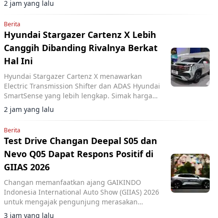
2 jam yang lalu
ADAS Level 2.
Berita
Hyundai Stargazer Cartenz X Lebih
Canggih Dibanding Rivalnya Berkat
Hal Ini
Hyundai Stargazer Cartenz X menawarkan
Electric Transmission Shifter dan ADAS Hyundai
SmartSense yang lebih lengkap. Simak harga
Hyundai Stargazer Cartenz X terbaru mulai
2 jam yang lalu
Rp350 juta di artikel ini.
Berita
Test Drive Changan Deepal S05 dan
Nevo Q05 Dapat Respons Positif di
GIIAS 2026
Changan memanfaatkan ajang GAIKINDO
Indonesia International Auto Show (GIIAS) 2026
untuk mengajak pengunjung merasakan
langsung performa dua model terbarunya,
3 jam yang lalu