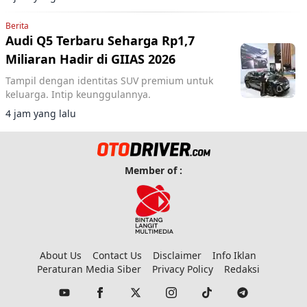
Changan Deepal S05 dan Changan Nevo Q05.
Berita
Audi Q5 Terbaru Seharga Rp1,7
Miliaran Hadir di GIIAS 2026
Tampil dengan identitas SUV premium untuk
keluarga. Intip keunggulannya.
4 jam yang lalu
Member of :
About Us
Contact Us
Disclaimer
Info Iklan
Peraturan Media Siber
Privacy Policy
Redaksi