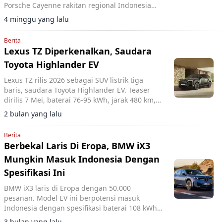
Porsche Cayenne rakitan regional Indonesia
mulai Rp 2,99 miliar. SUV ini dilengkapi mesin
4 minggu yang lalu
V6 turbo 353 PS.
Berita
Lexus TZ Diperkenalkan, Saudara
Toyota Highlander EV
Lexus TZ rilis 2026 sebagai SUV listrik tiga
baris, saudara Toyota Highlander EV. Teaser
dirilis 7 Mei, baterai 76-95 kWh, jarak 480 km,
fitur Lexus Safety System+ 4.0.
2 bulan yang lalu
Berita
Berbekal Laris Di Eropa, BMW iX3
Mungkin Masuk Indonesia Dengan
Spesifikasi Ini
BMW iX3 laris di Eropa dengan 50.000
pesanan. Model EV ini berpotensi masuk
Indonesia dengan spesifikasi baterai 108 kWh,
463 hp, dan jangkauan 805 km.
3 bulan yang lalu