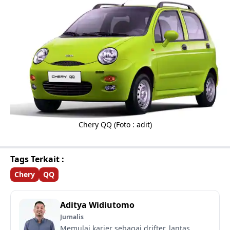
Chery QQ (Foto : adit)
Tags Terkait :
Chery
QQ
Aditya Widiutomo
Jurnalis
Memulai karier sebagai drifter, lantas