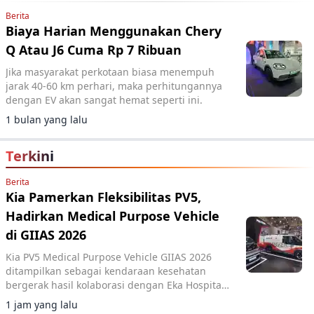
Berita
Biaya Harian Menggunakan Chery
Q Atau J6 Cuma Rp 7 Ribuan
Jika masyarakat perkotaan biasa menempuh
jarak 40-60 km perhari, maka perhitungannya
dengan EV akan sangat hemat seperti ini.
1 bulan yang lalu
Terkini
Berita
Kia Pamerkan Fleksibilitas PV5,
Hadirkan Medical Purpose Vehicle
di GIIAS 2026
Kia PV5 Medical Purpose Vehicle GIIAS 2026
ditampilkan sebagai kendaraan kesehatan
bergerak hasil kolaborasi dengan Eka Hospital
dan mitra lainnya.
1 jam yang lalu