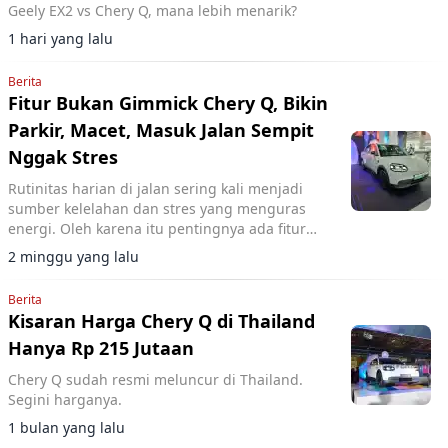
Geely EX2 vs Chery Q, mana lebih menarik?
1 hari yang lalu
Berita
Fitur Bukan Gimmick Chery Q, Bikin
Parkir, Macet, Masuk Jalan Sempit
Nggak Stres
Rutinitas harian di jalan sering kali menjadi
sumber kelelahan dan stres yang menguras
energi. Oleh karena itu pentingnya ada fitur
bantuan untuk membuat perjalanan lebih
2 minggu yang lalu
nyaman.
Berita
Kisaran Harga Chery Q di Thailand
Hanya Rp 215 Jutaan
Chery Q sudah resmi meluncur di Thailand.
Segini harganya.
1 bulan yang lalu