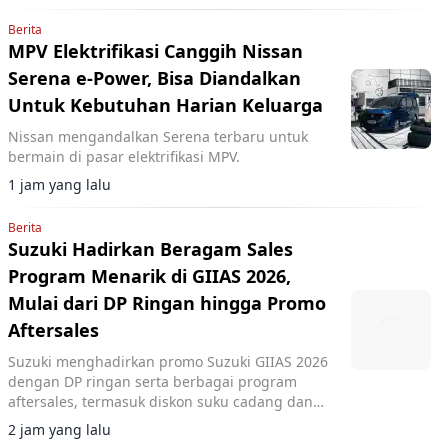
Berita
MPV Elektrifikasi Canggih Nissan
Serena e-Power, Bisa Diandalkan
Untuk Kebutuhan Harian Keluarga
Nissan mengandalkan Serena terbaru untuk
bermain di pasar elektrifikasi MPV.
1 jam yang lalu
Berita
Suzuki Hadirkan Beragam Sales
Program Menarik di GIIAS 2026,
Mulai dari DP Ringan hingga Promo
Aftersales
Suzuki menghadirkan promo Suzuki GIIAS 2026
dengan DP ringan serta berbagai program
aftersales, termasuk diskon suku cadang dan
voucher selama pameran di ICE BSD City.
2 jam yang lalu