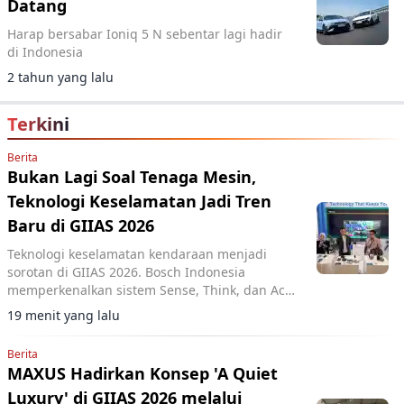
Datang
Harap bersabar Ioniq 5 N sebentar lagi hadir
di Indonesia
2 tahun yang lalu
Terkini
Berita
Bukan Lagi Soal Tenaga Mesin,
Teknologi Keselamatan Jadi Tren
Baru di GIIAS 2026
Teknologi keselamatan kendaraan menjadi
sorotan di GIIAS 2026. Bosch Indonesia
memperkenalkan sistem Sense, Think, dan Act
yang membantu pengemudi.
19 menit yang lalu
Berita
MAXUS Hadirkan Konsep 'A Quiet
Luxury' di GIIAS 2026 melalui