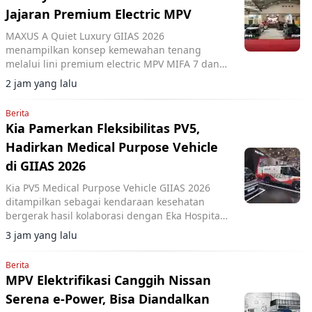
Jajaran Premium Electric MPV
MAXUS A Quiet Luxury GIIAS 2026
menampilkan konsep kemewahan tenang
melalui lini premium electric MPV MIFA 7 dan
MIFA 9 di ICE BSD City.
2 jam yang lalu
Berita
Kia Pamerkan Fleksibilitas PV5,
Hadirkan Medical Purpose Vehicle
di GIIAS 2026
Kia PV5 Medical Purpose Vehicle GIIAS 2026
ditampilkan sebagai kendaraan kesehatan
bergerak hasil kolaborasi dengan Eka Hospital
dan mitra lainnya.
3 jam yang lalu
Berita
MPV Elektrifikasi Canggih Nissan
Serena e-Power, Bisa Diandalkan