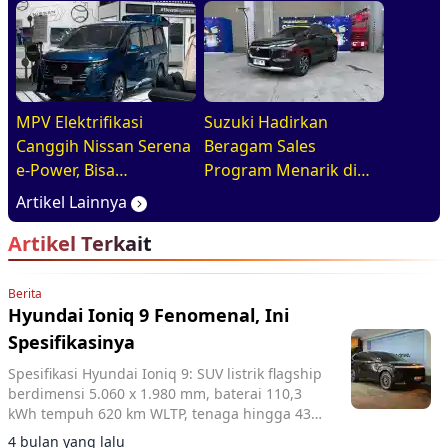
melalui Jajaran
Purpose Vehicle di
Premium Electric MPV
GIIAS 2026
MPV Elektrifikasi
Suzuki Hadirkan
Canggih Nissan Serena
Beragam Sales
e-Power, Bisa
Program Menarik di
Diandalkan Untuk
GIIAS 2026, Mulai dari
Artikel Lainnya
Kebutuhan Harian
DP Ringan hingga
Artikel Terkait
Keluarga
Promo Aftersales
Berita
Hyundai Ioniq 9 Fenomenal, Ini
Spesifikasinya
Spesifikasi Hyundai Ioniq 9: SUV listrik flagship
berdimensi 5.060 x 1.980 mm, baterai 110,3
kWh tempuh 620 km WLTP, tenaga hingga 430
tk, serta fitur ADAS modern.
4 bulan yang lalu