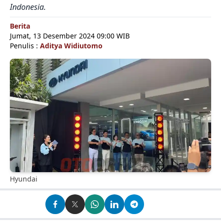
Indonesia.
Berita
Jumat, 13 Desember 2024 09:00 WIB
Penulis :
Aditya Widiutomo
Hyundai