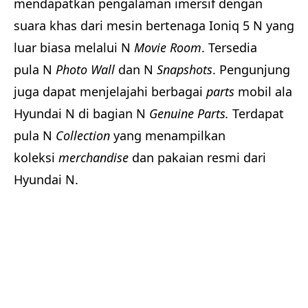
mendapatkan pengalaman imersif dengan
suara khas dari mesin bertenaga Ioniq 5 N yang
luar biasa melalui N
Movie Room
. Tersedia
pula N
Photo Wall
dan N
Snapshots
. Pengunjung
juga dapat menjelajahi berbagai
parts
mobil ala
Hyundai N di bagian N
Genuine Parts.
Terdapat
pula N
Collection
yang menampilkan
koleksi
merchandise
dan pakaian resmi dari
Hyundai N.