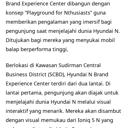
Brand Experience Center dibangun dengan
konsep “Playground for Nthusiasts” guna
memberikan pengalaman yang imersif bagi
pengunjung saat menjelajahi dunia Hyundai N.
Ditujukan bagi mereka yang menyukai mobil
balap berperforma tinggi,
Berlokasi di Kawasan Sudirman Central
Business District (SCBD), Hyundai N Brand
Experience Center terdiri dari dua lantai. Di
lantai pertama, pengunjung akan diajak untuk
menjelajahi dunia Hyundai N melalui visual
interaktif yang menarik. Mereka akan disambut
dengan visual memukau dari Ioniq 5 N yang