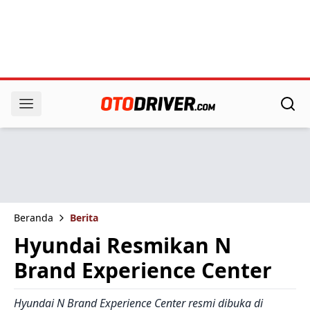
Beranda
Berita
Hyundai Resmikan N
Brand Experience Center
Hyundai N Brand Experience Center resmi dibuka di