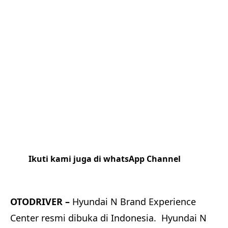
Ikuti kami juga di whatsApp Channel
Klik
disini
OTODRIVER –
Hyundai N Brand Experience
Center resmi dibuka di Indonesia. Hyundai N