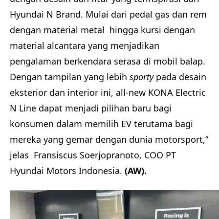
Hyundai N Brand. Mulai dari pedal gas dan rem
dengan material metal hingga kursi dengan
material alcantara yang menjadikan
pengalaman berkendara serasa di mobil balap.
Dengan tampilan yang lebih
sporty
pada desain
eksterior dan interior ini, all-new KONA Electric
N Line dapat menjadi pilihan baru bagi
konsumen dalam memilih EV terutama bagi
mereka yang gemar dengan dunia motorsport,”
jelas Fransiscus Soerjopranoto, COO PT
Hyundai Motors Indonesia.
(AW).