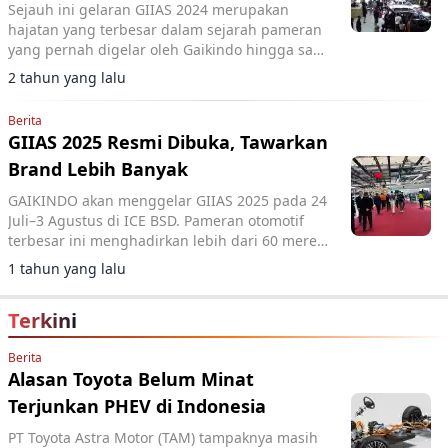
Sejauh ini gelaran GIIAS 2024 merupakan
hajatan yang terbesar dalam sejarah pameran
yang pernah digelar oleh Gaikindo hingga saat
ini
2 tahun yang lalu
Berita
GIIAS 2025 Resmi Dibuka, Tawarkan
Brand Lebih Banyak
GAIKINDO akan menggelar GIIAS 2025 pada 24
Juli–3 Agustus di ICE BSD. Pameran otomotif
terbesar ini menghadirkan lebih dari 60 merek,
peserta baru seperti Xpeng dan Aletra, serta
1 tahun yang lalu
tiket yang tersedia o
Terkini
Berita
Alasan Toyota Belum Minat
Terjunkan PHEV di Indonesia
PT Toyota Astra Motor (TAM) tampaknya masih