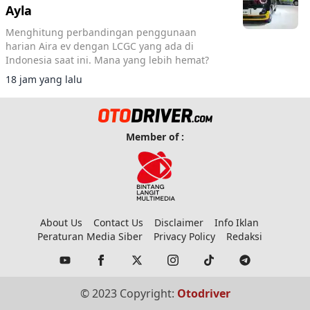
Ayla
Menghitung perbandingan penggunaan
harian Aira ev dengan LCGC yang ada di
Indonesia saat ini. Mana yang lebih hemat?
18 jam yang lalu
Member of :
About Us
Contact Us
Disclaimer
Info Iklan
Peraturan Media Siber
Privacy Policy
Redaksi
© 2023 Copyright:
Otodriver