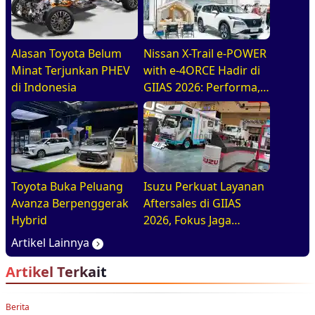
Alasan Toyota Belum
Nissan X-Trail e-POWER
Minat Terjunkan PHEV
with e-4ORCE Hadir di
di Indonesia
GIIAS 2026: Performa,
Kenyamanan, dan
Teknologi Elektrifikasi
dalam Satu Paket
Toyota Buka Peluang
Isuzu Perkuat Layanan
Avanza Berpenggerak
Aftersales di GIIAS
Hybrid
2026, Fokus Jaga
Operasional Armada
Artikel Lainnya
Artikel Terkait
Berita