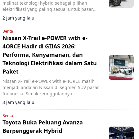
melihat teknologi hybrid sebagai pilihan
elektrifikasi yang paling sesuai untuk pasar
Indonesia.
2 jam yang lalu
Berita
Nissan X-Trail e-POWER with e-
4ORCE Hadir di GIIAS 2026:
Performa, Kenyamanan, dan
Teknologi Elektrifikasi dalam Satu
Paket
Nissan X-Trail e-POWER with e-4ORCE masih
menjadi andalan Nissan di segmen SUV pasar
Indonesia. Simak keunggulannya.
3 jam yang lalu
Berita
Toyota Buka Peluang Avanza
Berpenggerak Hybrid