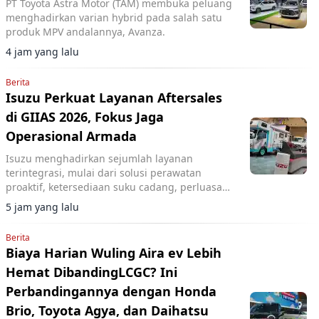
PT Toyota Astra Motor (TAM) membuka peluang
menghadirkan varian hybrid pada salah satu
produk MPV andalannya, Avanza.
4 jam yang lalu
Berita
Isuzu Perkuat Layanan Aftersales
di GIIAS 2026, Fokus Jaga
Operasional Armada
Isuzu menghadirkan sejumlah layanan
terintegrasi, mulai dari solusi perawatan
proaktif, ketersediaan suku cadang, perluasan
jaringan layanan, hingga pemanfaatan
5 jam yang lalu
teknologi.
Berita
Biaya Harian Wuling Aira ev Lebih
Hemat DibandingLCGC? Ini
Perbandingannya dengan Honda
Brio, Toyota Agya, dan Daihatsu