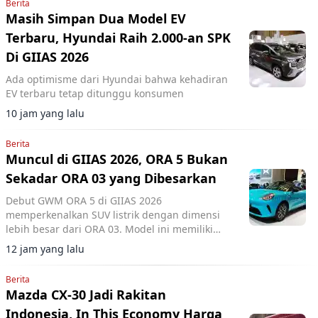
Berita
Masih Simpan Dua Model EV
Terbaru, Hyundai Raih 2.000-an SPK
Di GIIAS 2026
Ada optimisme dari Hyundai bahwa kehadiran
EV terbaru tetap ditunggu konsumen
10 jam yang lalu
Berita
Muncul di GIIAS 2026, ORA 5 Bukan
Sekadar ORA 03 yang Dibesarkan
Debut GWM ORA 5 di GIIAS 2026
memperkenalkan SUV listrik dengan dimensi
lebih besar dari ORA 03. Model ini memiliki
panjang 4.471 mm dan wheelbase 2.720 mm.
12 jam yang lalu
Berita
Mazda CX-30 Jadi Rakitan
Indonesia, In This Economy Harga