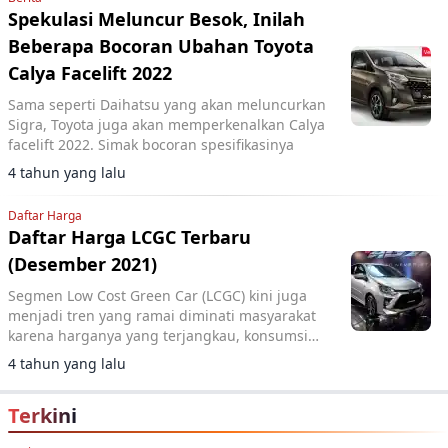
Spekulasi Meluncur Besok, Inilah
Beberapa Bocoran Ubahan Toyota
Calya Facelift 2022
Sama seperti Daihatsu yang akan meluncurkan
Sigra, Toyota juga akan memperkenalkan Calya
facelift 2022. Simak bocoran spesifikasinya
4 tahun yang lalu
Daftar Harga
Daftar Harga LCGC Terbaru
(Desember 2021)
Segmen Low Cost Green Car (LCGC) kini juga
menjadi tren yang ramai diminati masyarakat
karena harganya yang terjangkau, konsumsi
BBM yang hemat, simpel dan ringkas untuk
4 tahun yang lalu
digunakan sehari-hari.
Terkini