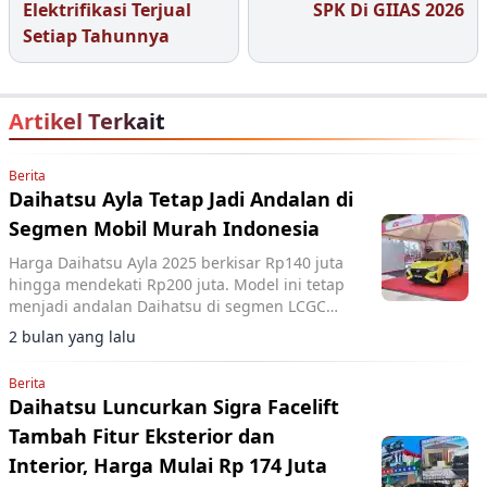
Elektrifikasi Terjual
SPK Di GIIAS 2026
Setiap Tahunnya
Artikel Terkait
Berita
Daihatsu Ayla Tetap Jadi Andalan di
Segmen Mobil Murah Indonesia
Harga Daihatsu Ayla 2025 berkisar Rp140 juta
hingga mendekati Rp200 juta. Model ini tetap
menjadi andalan Daihatsu di segmen LCGC
berkat efisiensi bahan bakar dan platform
2 bulan yang lalu
DNGA.
Berita
Daihatsu Luncurkan Sigra Facelift
Tambah Fitur Eksterior dan
Interior, Harga Mulai Rp 174 Juta