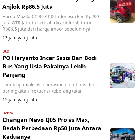
Anjlok Rp86,5 Juta
Harga Mazda CX-30 CKD Indonesia kini Rp499
juta OTR Jakarta setelah dirakit lokal, turun
Rp86,5 juta dari harga impor sebelumnya
dengan penyesuaian spesifikasi tertentu.
13 jam yang lalu
Bus
PO Haryanto Incar Sasis Dan Bodi
Bus Yang Usia Pakainya Lebih
Panjang
Untuk optimalisasi operasional unit bus dan
peningkatan frekuensi keberangkatan
15 jam yang lalu
Berita
Changan Nevo Q05 Pro vs Max,
Bedah Perbedaan Rp50 Juta Antara
Keduanya