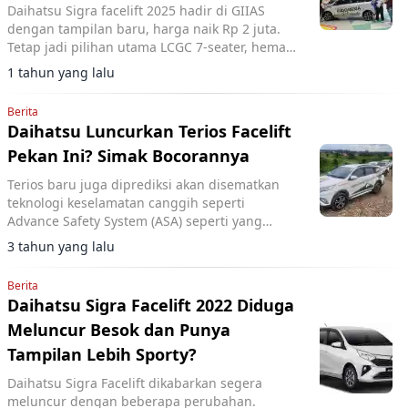
Daihatsu Sigra facelift 2025 hadir di GIIAS
dengan tampilan baru, harga naik Rp 2 juta.
Tetap jadi pilihan utama LCGC 7-seater, hemat
BBM dan perawatan murah.
1 tahun yang lalu
Berita
Daihatsu Luncurkan Terios Facelift
Pekan Ini? Simak Bocorannya
Terios baru juga diprediksi akan disematkan
teknologi keselamatan canggih seperti
Advance Safety System (ASA) seperti yang
sudah disematkan pada kembarannya yakni
3 tahun yang lalu
Perodua Aruz di Malaysia.
Berita
Daihatsu Sigra Facelift 2022 Diduga
Meluncur Besok dan Punya
Tampilan Lebih Sporty?
Daihatsu Sigra Facelift dikabarkan segera
meluncur dengan beberapa perubahan.