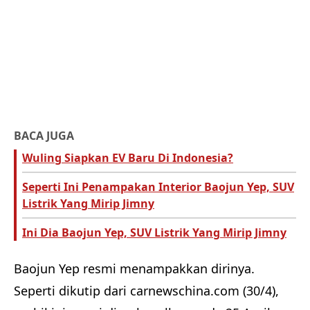
BACA JUGA
Wuling Siapkan EV Baru Di Indonesia?
Seperti Ini Penampakan Interior Baojun Yep, SUV
Listrik Yang Mirip Jimny
Ini Dia Baojun Yep, SUV Listrik Yang Mirip Jimny
Baojun Yep resmi menampakkan dirinya.
Seperti dikutip dari carnewschina.com (30/4),