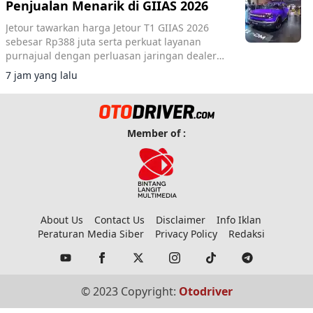
Penjualan Menarik di GIIAS 2026
Jetour tawarkan harga Jetour T1 GIIAS 2026
sebesar Rp388 juta serta perkuat layanan
purnajual dengan perluasan jaringan dealer
hingga 40 showroom di GIIAS 2026.
7 jam yang lalu
Member of :
About Us
Contact Us
Disclaimer
Info Iklan
Peraturan Media Siber
Privacy Policy
Redaksi
© 2023 Copyright:
Otodriver