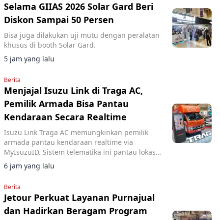
Selama GIIAS 2026 Solar Gard Beri
Diskon Sampai 50 Persen
Bisa juga dilakukan uji mutu dengan peralatan
khusus di booth Solar Gard.
5 jam yang lalu
Berita
Menjajal Isuzu Link di Traga AC,
Pemilik Armada Bisa Pantau
Kendaraan Secara Realtime
Isuzu Link Traga AC memungkinkan pemilik
armada pantau kendaraan realtime via
MyIsuzuID. Sistem telematika ini pantau lokasi,
kecepatan, dan operasional kendaraan.
6 jam yang lalu
Berita
Jetour Perkuat Layanan Purnajual
dan Hadirkan Beragam Program