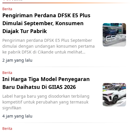
Berita
Pengiriman Perdana DFSK E5 Plus
Dimulai September, Konsumen
Diajak Tur Pabrik
Pengiriman perdana DFSK E5 Plus September
dimulai dengan undangan konsumen pertama
ke pabrik DFSK di Cikande untuk melihat
proses produksi PHEV.
2 jam yang lalu
Berita
Ini Harga Tiga Model Penyegaran
Baru Daihatsu Di GIIAS 2026
Label harga baru yang disodorkan terbilang
kompetitif untuk perubahan yang termasuk
signifikan
4 jam yang lalu
Berita