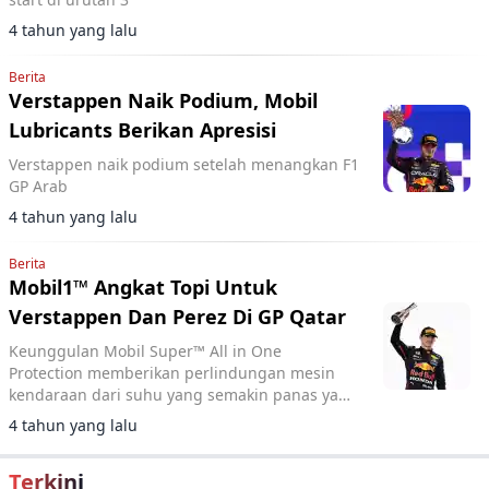
4 tahun yang lalu
Berita
Verstappen Naik Podium, Mobil
Lubricants Berikan Apresisi
Verstappen naik podium setelah menangkan F1
GP Arab
4 tahun yang lalu
Berita
Mobil1™ Angkat Topi Untuk
Verstappen Dan Perez Di GP Qatar
Keunggulan Mobil Super™ All in One
Protection memberikan perlindungan mesin
kendaraan dari suhu yang semakin panas yang
dapat diatasi oleh Full synthetic dengan Heat
4 tahun yang lalu
Activated Anti-wear Molecules.
Terkini