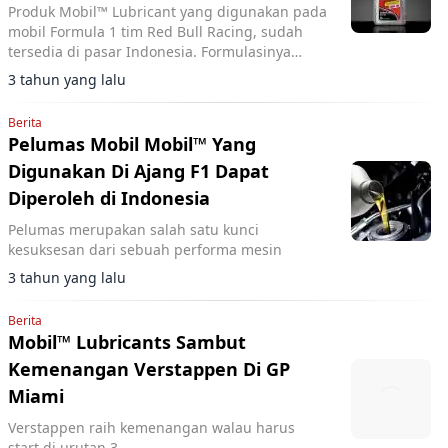
Produk Mobil™ Lubricant yang digunakan pada
mobil Formula 1 tim Red Bull Racing, sudah
tersedia di pasar Indonesia. Formulasinya
terdapat pada rangkaian produk pelumas
3 tahun yang lalu
Mobil1™ dan Mobil Super™
Berita
Pelumas Mobil Mobil™ Yang
Digunakan Di Ajang F1 Dapat
Diperoleh di Indonesia
Pelumas merupakan salah satu kunci
kesuksesan dari sebuah performa mesin
3 tahun yang lalu
Berita
Mobil™ Lubricants Sambut
Kemenangan Verstappen Di GP
Miami
Verstappen raih kemenangan walau harus
start di urutan 3