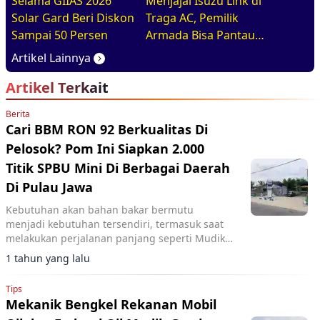
Selama GIIAS 2026
Menjajal Isuzu Link di
Solar Gard Beri Diskon
Traga AC, Pemilik
Sampai 50 Persen
Armada Bisa Pantau
Kendaraan Secara
Artikel Lainnya
Realtime
Artikel Terkait
Berita
Cari BBM RON 92 Berkualitas Di
Pelosok? Pom Ini Siapkan 2.000
Titik SPBU Mini Di Berbagai Daerah
Di Pulau Jawa
Kebutuhan akan bahan bakar bermutu
menjadi kebutuhan tersendiri, termasuk saat
melakukan perjalanan panjang seperti Mudik
Lebaran.
1 tahun yang lalu
Tips
Mekanik Bengkel Rekanan Mobil