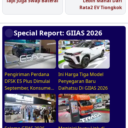
Tapi Juga Swap Baterai
Lebih Mahal Dari
Rata2 EV Tiongkok
Special Report: GIIAS 2026
Pengiriman Perdana
Ini Harga Tiga Model
DFSK E5 Plus Dimulai
Penyegaran Baru
September, Konsumen
Daihatsu Di GIIAS 2026
Diajak Tur Pabrik