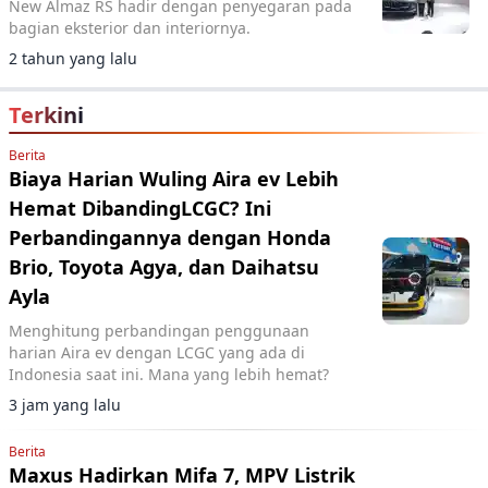
New Almaz RS hadir dengan penyegaran pada
bagian eksterior dan interiornya.
2 tahun yang lalu
Terkini
Berita
Biaya Harian Wuling Aira ev Lebih
Hemat DibandingLCGC? Ini
Perbandingannya dengan Honda
Brio, Toyota Agya, dan Daihatsu
Ayla
Menghitung perbandingan penggunaan
harian Aira ev dengan LCGC yang ada di
Indonesia saat ini. Mana yang lebih hemat?
3 jam yang lalu
Berita
Maxus Hadirkan Mifa 7, MPV Listrik