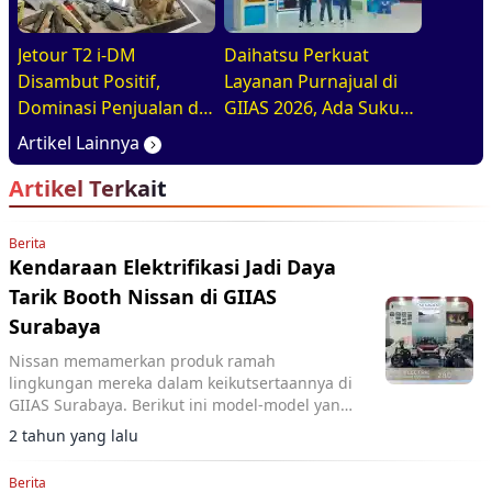
Jetour T2 i-DM
Daihatsu Perkuat
Disambut Positif,
Layanan Purnajual di
Dominasi Penjualan di
GIIAS 2026, Ada Suku
GIIAS 2026
Cadang Murahnya
Artikel Lainnya
Artikel Terkait
Berita
Kendaraan Elektrifikasi Jadi Daya
Tarik Booth Nissan di GIIAS
Surabaya
Nissan memamerkan produk ramah
lingkungan mereka dalam keikutsertaannya di
GIIAS Surabaya. Berikut ini model-model yang
dijual
2 tahun yang lalu
Berita