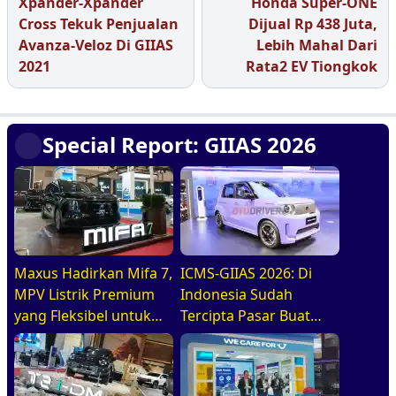
Xpander-Xpander
Honda Super-ONE
Cross Tekuk Penjualan
Dijual Rp 438 Juta,
Avanza-Veloz Di GIIAS
Lebih Mahal Dari
2021
Rata2 EV Tiongkok
Special Report: GIIAS 2026
Maxus Hadirkan Mifa 7,
ICMS-GIIAS 2026: Di
MPV Listrik Premium
Indonesia Sudah
yang Fleksibel untuk
Tercipta Pasar Buat
Keluarga Modern Di
BEV, HEV, Dan PHEV
GIIAS 2026