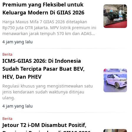
Premium yang Fleksibel untuk
Keluarga Modern Di GIIAS 2026
Harga Maxus Mifa 7 GIIAS 2026 ditetapkan
Rp750 juta OTR Jakarta. MPV listrik premium ini
menawarkan jarak tempuh 570 km dan ADAS
Level 2+.
4 jam yang lalu
Berita
ICMS-GIIAS 2026: Di Indonesia
Sudah Tercipta Pasar Buat BEV,
HEV, Dan PHEV
Regulasi khusus yang mengistimewakan satu
jenis kendaraan sudah waktunya ditinjau
ulang.
4 jam yang lalu
Berita
Jetour T2 i-DM Disambut Positif,