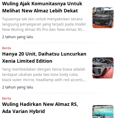
Wuling Ajak Komunitasnya Untuk
Melihat New Almaz Lebih Dekat
Tujuannya tak lain untuk menyaksikan secara
langsung penyegaran yang terjadi pada model
New Wuling Almaz RS Pro dan New Almaz RS
Hybrid.
2 tahun yang lalu
Berita
Hanya 20 Unit, Daihatsu Luncurkan
Xenia Limited Edition
Yang membedakan dengan Xenia biasa adalah
terdapat ubahan pada two tone body color,
black outer mirror, headlamp with red accent,
black glossy front grille dan cover fog lamp.
2 tahun yang lalu
Berita
Wuling Hadirkan New Almaz RS,
Ada Varian Hybrid