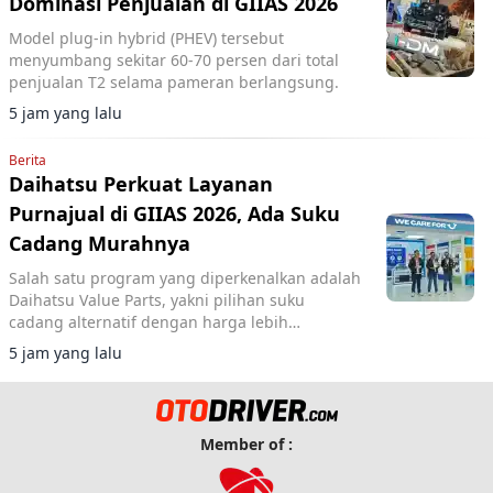
Dominasi Penjualan di GIIAS 2026
Model plug-in hybrid (PHEV) tersebut
menyumbang sekitar 60-70 persen dari total
penjualan T2 selama pameran berlangsung.
5 jam yang lalu
Berita
Daihatsu Perkuat Layanan
Purnajual di GIIAS 2026, Ada Suku
Cadang Murahnya
Salah satu program yang diperkenalkan adalah
Daihatsu Value Parts, yakni pilihan suku
cadang alternatif dengan harga lebih
terjangkau.
5 jam yang lalu
Member of :