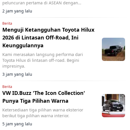
peluncuran pertama di ASEAN dengan
upgrade desain bumper G-nose terinspirasi
2 jam yang lalu
generasi S30.
Berita
Menguji Ketangguhan Toyota Hilux
2026 di Lintasan Off-Road, Ini
Keunggulannya
Kami merasakan langsung performa dari
Toyota Hilux di lintasan off-road. Begini
impresinya.
3 jam yang lalu
Berita
VW ID.Buzz 'The Icon Collection'
Punya Tiga Pilihan Warna
Ketersediaan tiga pilihan warna eksterior
berikut tiga pilihan warna interior.
5 jam yang lalu