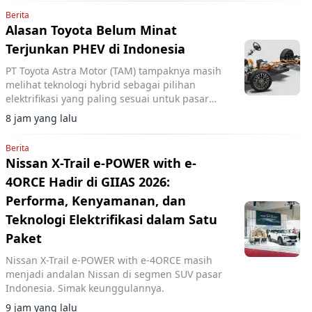
Berita
Alasan Toyota Belum Minat
Terjunkan PHEV di Indonesia
PT Toyota Astra Motor (TAM) tampaknya masih
melihat teknologi hybrid sebagai pilihan
elektrifikasi yang paling sesuai untuk pasar
Indonesia.
8 jam yang lalu
Berita
Nissan X-Trail e-POWER with e-
4ORCE Hadir di GIIAS 2026:
Performa, Kenyamanan, dan
Teknologi Elektrifikasi dalam Satu
Paket
Nissan X-Trail e-POWER with e-4ORCE masih
menjadi andalan Nissan di segmen SUV pasar
Indonesia. Simak keunggulannya.
9 jam yang lalu