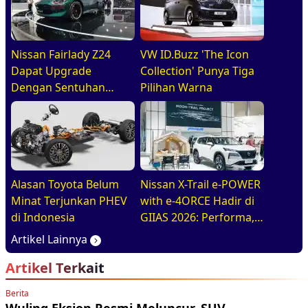
Nissan Fairlady Z24
VW ID.Buzz 'The Icon
Dapat Upgrade
Collection' Punya Tiga
Dengan Sentuhan
Pilihan Warna
Leluhur. Indonesia Jadi
Negara Pertama di
ASEAN Yang Disapa
Alasan Toyota Belum
Nissan X-Trail e-POWER
Minat Terjunkan PHEV
with e-4ORCE Hadir di
di Indonesia
GIIAS 2026: Performa,
Kenyamanan, dan
Artikel Lainnya
Teknologi Elektrifikasi
Artikel Terkait
dalam Satu Paket
Berita