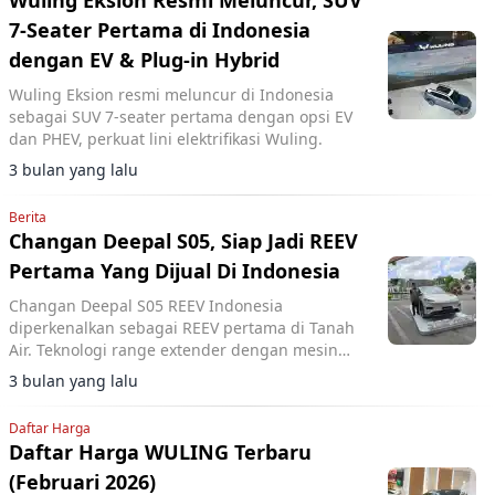
Wuling Eksion Resmi Meluncur, SUV
7-Seater Pertama di Indonesia
dengan EV & Plug-in Hybrid
Wuling Eksion resmi meluncur di Indonesia
sebagai SUV 7-seater pertama dengan opsi EV
dan PHEV, perkuat lini elektrifikasi Wuling.
3 bulan yang lalu
Berita
Changan Deepal S05, Siap Jadi REEV
Pertama Yang Dijual Di Indonesia
Changan Deepal S05 REEV Indonesia
diperkenalkan sebagai REEV pertama di Tanah
Air. Teknologi range extender dengan mesin
generator, baterai LFP 27,28 kWh, jangkauan
3 bulan yang lalu
hingga 1.000 km.
Daftar Harga
Daftar Harga WULING Terbaru
(Februari 2026)