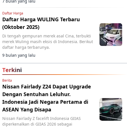
7 bulan yang lalu
optimal.
Daftar Harga
Daftar Harga WULING Terbaru
(Oktober 2025)
Di tengah gempuran merek asal Cina, terbukti
merek Wuling masih eksis di Indonesia. Berikut
daftar harga terbarunya.
9 bulan yang lalu
Terkini
Berita
Nissan Fairlady Z24 Dapat Upgrade
Dengan Sentuhan Leluhur.
Indonesia Jadi Negara Pertama di
ASEAN Yang Disapa
Nissan Fairlady Z facelift Indonesia GIIAS
diperkenalkan di GIIAS 2026 sebagai