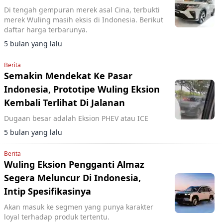
Di tengah gempuran merek asal Cina, terbukti
merek Wuling masih eksis di Indonesia. Berikut
daftar harga terbarunya.
5 bulan yang lalu
Berita
Semakin Mendekat Ke Pasar
Indonesia, Prototipe Wuling Eksion
Kembali Terlihat Di Jalanan
Dugaan besar adalah Eksion PHEV atau ICE
5 bulan yang lalu
Berita
Wuling Eksion Pengganti Almaz
Segera Meluncur Di Indonesia,
Intip Spesifikasinya
Akan masuk ke segmen yang punya karakter
loyal terhadap produk tertentu.