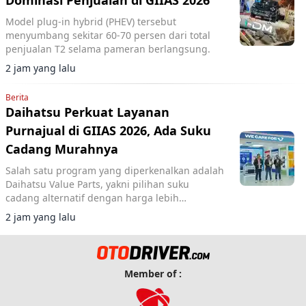
Dominasi Penjualan di GIIAS 2026
Model plug-in hybrid (PHEV) tersebut
menyumbang sekitar 60-70 persen dari total
penjualan T2 selama pameran berlangsung.
2 jam yang lalu
Berita
Daihatsu Perkuat Layanan
Purnajual di GIIAS 2026, Ada Suku
Cadang Murahnya
Salah satu program yang diperkenalkan adalah
Daihatsu Value Parts, yakni pilihan suku
cadang alternatif dengan harga lebih
terjangkau.
2 jam yang lalu
Member of :