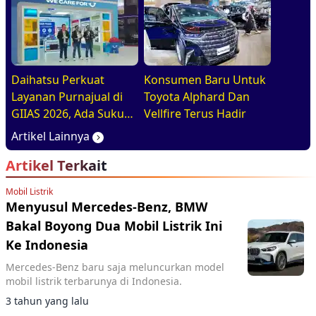
Daihatsu Perkuat
Konsumen Baru Untuk
Layanan Purnajual di
Toyota Alphard Dan
GIIAS 2026, Ada Suku
Vellfire Terus Hadir
Cadang Murahnya
Artikel Lainnya
Artikel Terkait
Mobil Listrik
Menyusul Mercedes-Benz, BMW
Bakal Boyong Dua Mobil Listrik Ini
Ke Indonesia
Mercedes-Benz baru saja meluncurkan model
mobil listrik terbarunya di Indonesia.
3 tahun yang lalu