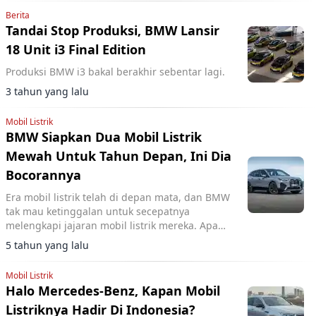
Berita
Tandai Stop Produksi, BMW Lansir
18 Unit i3 Final Edition
Produksi BMW i3 bakal berakhir sebentar lagi.
3 tahun yang lalu
Mobil Listrik
BMW Siapkan Dua Mobil Listrik
Mewah Untuk Tahun Depan, Ini Dia
Bocorannya
Era mobil listrik telah di depan mata, dan BMW
tak mau ketinggalan untuk secepatnya
melengkapi jajaran mobil listrik mereka. Apa
saja yang akan segera diluncurkan?
5 tahun yang lalu
Mobil Listrik
Halo Mercedes-Benz, Kapan Mobil
Listriknya Hadir Di Indonesia?