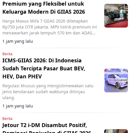
Premium yang Fleksibel untuk
Keluarga Modern Di GIIAS 2026
Harga Maxus Mifa 7 GIIAS 2026 ditetapkan
Rp750 juta OTR Jakarta. MPV listrik premium ini
menawarkan jarak tempuh 570 km dan ADAS
Level 2+.
1 jam yang lalu
Berita
ICMS-GIIAS 2026: Di Indonesia
Sudah Tercipta Pasar Buat BEV,
HEV, Dan PHEV
Regulasi khusus yang mengistimewakan satu
jenis kendaraan sudah waktunya ditinjau
ulang.
1 jam yang lalu
Berita
Jetour T2 i-DM Disambut Positif,