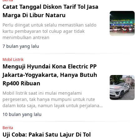
Catat Tanggal Diskon Tarif Tol Jasa
Marga Di Libur Nataru
Perlu diingat untuk selalu memastikan saldo
kartu pembayaran tol cukup agar tidak
menimbulkan antrean
7 bulan yang lalu
Mobil Listrik
Menguji Hyundai Kona Electric PP
Jakarta-Yogyakarta, Hanya Butuh
Rp400 Ribuan
Mobil listrik saat ini mulai mengalami
pergeseran, tak hanya mumpuni untuk rute
dalam kota saja, namun layak untuk perjalanan
jarak jauh
10 bulan yang lalu
Berita
Uji Coba: Pakai Satu Lajur Di Tol