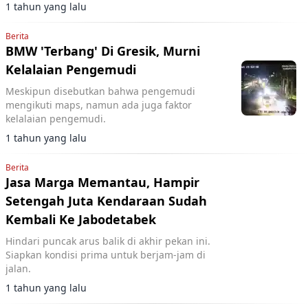
1 tahun yang lalu
Berita
BMW 'Terbang' Di Gresik, Murni
Kelalaian Pengemudi
Meskipun disebutkan bahwa pengemudi
mengikuti maps, namun ada juga faktor
kelalaian pengemudi.
1 tahun yang lalu
Berita
Jasa Marga Memantau, Hampir
Setengah Juta Kendaraan Sudah
Kembali Ke Jabodetabek
Hindari puncak arus balik di akhir pekan ini.
Siapkan kondisi prima untuk berjam-jam di
jalan.
1 tahun yang lalu