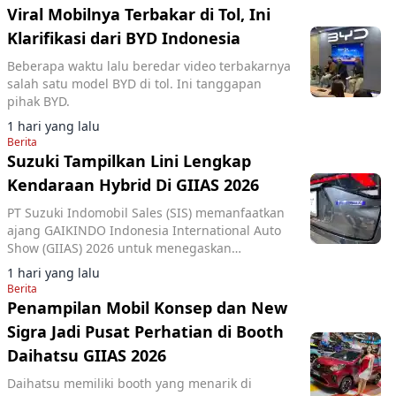
Viral Mobilnya Terbakar di Tol, Ini
Klarifikasi dari BYD Indonesia
Beberapa waktu lalu beredar video terbakarnya
salah satu model BYD di tol. Ini tanggapan
pihak BYD.
1 hari yang lalu
Berita
Suzuki Tampilkan Lini Lengkap
Kendaraan Hybrid Di GIIAS 2026
PT Suzuki Indomobil Sales (SIS) memanfaatkan
ajang GAIKINDO Indonesia International Auto
Show (GIIAS) 2026 untuk menegaskan
komitmennya terhadap elektrifikasi.
1 hari yang lalu
Berita
Penampilan Mobil Konsep dan New
Sigra Jadi Pusat Perhatian di Booth
Daihatsu GIIAS 2026
Daihatsu memiliki booth yang menarik di