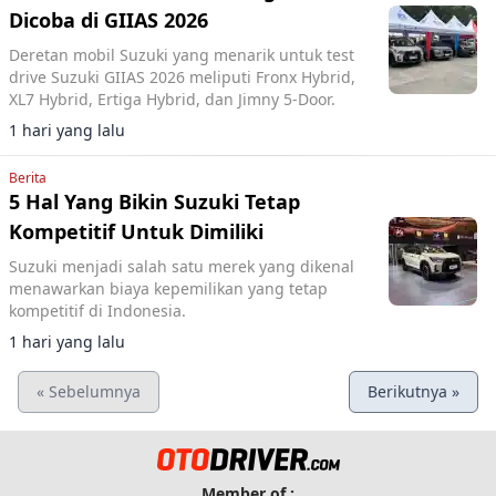
Dicoba di GIIAS 2026
Deretan mobil Suzuki yang menarik untuk test
drive Suzuki GIIAS 2026 meliputi Fronx Hybrid,
XL7 Hybrid, Ertiga Hybrid, dan Jimny 5-Door.
1 hari yang lalu
Berita
5 Hal Yang Bikin Suzuki Tetap
Kompetitif Untuk Dimiliki
Suzuki menjadi salah satu merek yang dikenal
menawarkan biaya kepemilikan yang tetap
kompetitif di Indonesia.
1 hari yang lalu
« Sebelumnya
Berikutnya »
Member of :