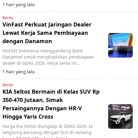
referensinya.
1 hari yang lalu
Berita
VinFast Perkuat Jaringan Dealer
Lewat Kerja Sama Pembiayaan
dengan Danamon
VinFast Indonesia menggandeng Bank
Danamon untuk menghadirkan pembiayaan
dealer di GIIAS 2026. Kerja sama ini
diharapkan mempercepat ekspansi jaringan
1 hari yang lalu
penjualan.
Berita
KIA Seltos Bermain di Kelas SUV Rp
350-470 Jutaan, Simak
Persaingannya Dengan HR-V
Hingga Yaris Cross
Harga Kia Seltos diungkap di GIIAS 2026. Ia
langsung bersaing dengan SUV di rentang