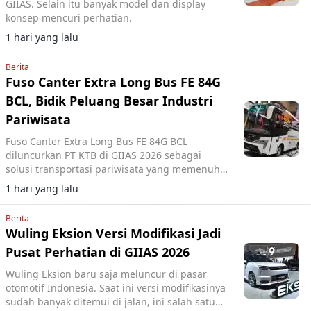
GIIAS. Selain itu banyak model dan display
konsep mencuri perhatian.
1 hari yang lalu
Berita
Fuso Canter Extra Long Bus FE 84G
BCL, Bidik Peluang Besar Industri
Pariwisata
Fuso Canter Extra Long Bus FE 84G BCL
diluncurkan PT KTB di GIIAS 2026 sebagai
solusi transportasi pariwisata yang memenuhi
standar Euro 4 dan regulasi pemerintah.
1 hari yang lalu
Berita
Wuling Eksion Versi Modifikasi Jadi
Pusat Perhatian di GIIAS 2026
Wuling Eksion baru saja meluncur di pasar
otomotif Indonesia. Saat ini versi modifikasinya
sudah banyak ditemui di jalan, ini salah satu