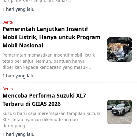
harga RP 350-470 jutaan. Simak
perbandingannya.
1 hari yang lalu
Berita
Pemerintah Lanjutkan Insentif
Mobil Listrik, Hanya untuk Program
Mobil Nasional
Pemerintah memastikan insentif mobil listrik
tetap berlanjut. Namun, bantuan hanya
diberikan kepada kendaraan yang masuk
program mobil nasional (Molinas).
1 hari yang lalu
Berita
Mencoba Performa Suzuki XL7
Terbaru di GIIAS 2026
Suzuki baru saja meremajakan tampilan Suzuki
XL7. Tetap nyaman dikemudikan dan
ditumpangi.
1 hari yang lalu