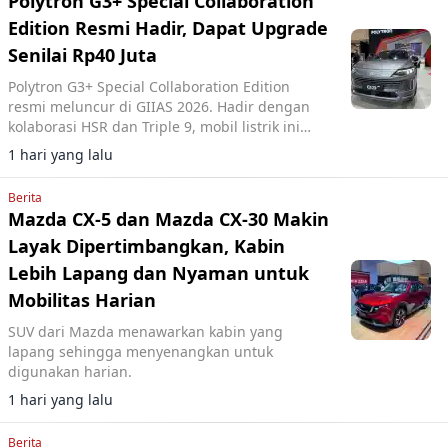
Polytron G3+ Special Collaboration
Edition Resmi Hadir, Dapat Upgrade
Senilai Rp40 Juta
Polytron G3+ Special Collaboration Edition
resmi meluncur di GIIAS 2026. Hadir dengan
kolaborasi HSR dan Triple 9, mobil listrik ini
mendapat upgrade senilai Rp40 juta dengan
1 hari yang lalu
tambahan harga Rp20 juta.
Berita
Mazda CX-5 dan Mazda CX-30 Makin
Layak Dipertimbangkan, Kabin
Lebih Lapang dan Nyaman untuk
Mobilitas Harian
SUV dari Mazda menawarkan kabin yang
lapang sehingga menyenangkan untuk
digunakan harian.
1 hari yang lalu
Berita