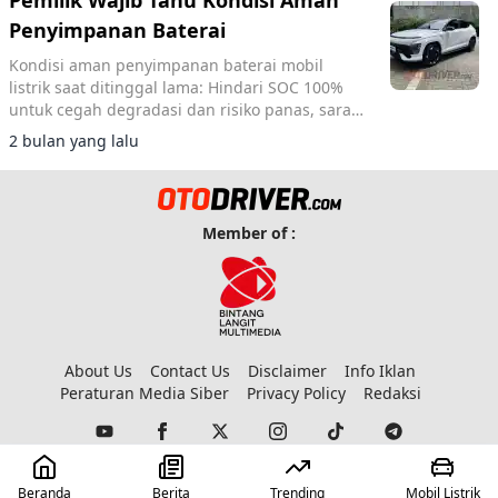
Pemilik Wajib Tahu Kondisi Aman
Penyimpanan Baterai
Kondisi aman penyimpanan baterai mobil
listrik saat ditinggal lama: Hindari SOC 100%
untuk cegah degradasi dan risiko panas, saran
expert EVSafe Indonesia.
2 bulan yang lalu
Member of :
About Us
Contact Us
Disclaimer
Info Iklan
Peraturan Media Siber
Privacy Policy
Redaksi
© 2023 Copyright:
Otodriver
Beranda
Berita
Trending
Mobil Listrik