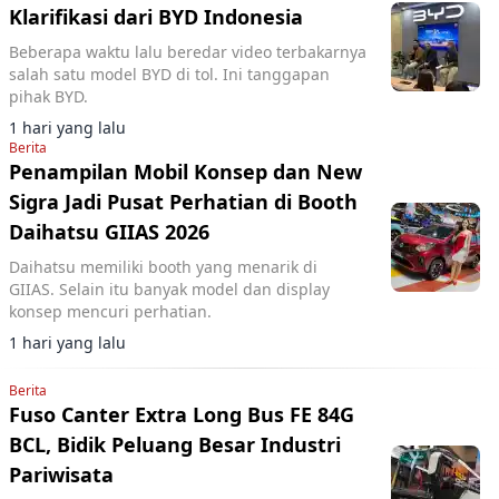
Klarifikasi dari BYD Indonesia
Beberapa waktu lalu beredar video terbakarnya
salah satu model BYD di tol. Ini tanggapan
pihak BYD.
1 hari yang lalu
Berita
Penampilan Mobil Konsep dan New
Sigra Jadi Pusat Perhatian di Booth
Daihatsu GIIAS 2026
Daihatsu memiliki booth yang menarik di
GIIAS. Selain itu banyak model dan display
konsep mencuri perhatian.
1 hari yang lalu
Berita
Fuso Canter Extra Long Bus FE 84G
BCL, Bidik Peluang Besar Industri
Pariwisata