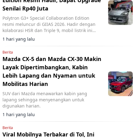
Edition Resmi Hadir, Dapat Upgrade
Senilai Rp40 Juta
Polytron G3+ Special Collaboration Edition
resmi meluncur di GIIAS 2026. Hadir dengan
kolaborasi HSR dan Triple 9, mobil listrik ini
mendapat upgrade senilai Rp40 juta dengan
1 hari yang lalu
tambahan harga Rp20 juta.
Berita
Mazda CX-5 dan Mazda CX-30 Makin
Layak Dipertimbangkan, Kabin
Lebih Lapang dan Nyaman untuk
Mobilitas Harian
SUV dari Mazda menawarkan kabin yang
lapang sehingga menyenangkan untuk
digunakan harian.
1 hari yang lalu
Berita
Viral Mobilnya Terbakar di Tol, Ini