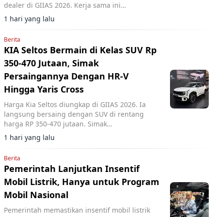
dealer di GIIAS 2026. Kerja sama ini
diharapkan mempercepat ekspansi jaringan
1 hari yang lalu
penjualan.
Berita
KIA Seltos Bermain di Kelas SUV Rp
350-470 Jutaan, Simak
Persaingannya Dengan HR-V
Hingga Yaris Cross
Harga Kia Seltos diungkap di GIIAS 2026. Ia
langsung bersaing dengan SUV di rentang
harga RP 350-470 jutaan. Simak
perbandingannya.
1 hari yang lalu
Berita
Pemerintah Lanjutkan Insentif
Mobil Listrik, Hanya untuk Program
Mobil Nasional
Pemerintah memastikan insentif mobil listrik