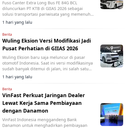
Fuso Canter Extra Long Bus FE 84G BCL
diluncurkan PT KTB di GIIAS 2026 sebagai
solusi transportasi pariwisata yang memenuhi
standar Euro 4 dan regulasi pemerintah.
1 hari yang lalu
Berita
Wuling Eksion Versi Modifikasi Jadi
Pusat Perhatian di GIIAS 2026
Wuling Eksion baru saja meluncur di pasar
otomotif Indonesia. Saat ini versi modifikasinya
sudah banyak ditemui di jalan, ini salah satu
referensinya.
1 hari yang lalu
Berita
VinFast Perkuat Jaringan Dealer
Lewat Kerja Sama Pembiayaan
dengan Danamon
VinFast Indonesia menggandeng Bank
Danamon untuk menghadirkan pembiayaan