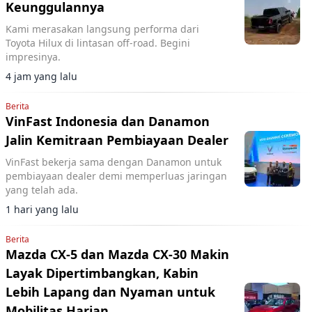
Keunggulannya
Kami merasakan langsung performa dari
Toyota Hilux di lintasan off-road. Begini
impresinya.
4 jam yang lalu
Berita
VinFast Indonesia dan Danamon
Jalin Kemitraan Pembiayaan Dealer
VinFast bekerja sama dengan Danamon untuk
pembiayaan dealer demi memperluas jaringan
yang telah ada.
1 hari yang lalu
Berita
Mazda CX-5 dan Mazda CX-30 Makin
Layak Dipertimbangkan, Kabin
Lebih Lapang dan Nyaman untuk
Mobilitas Harian