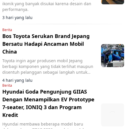
ikonik yang banyak disukai karena desain dan
performanya.
3 hari yang lalu
Berita
Bos Toyota Serukan Brand Jepang
Bersatu Hadapi Ancaman Mobil
China
Toyota ingin agar produsen mobil Jepang
berbagi komponen yang tidak terlihat maupun
disentuh pelanggan sebagai langkah untuk
memangkas biaya dan menghadapi
4 hari yang lalu
meningkatnya persaingan.
Berita
Hyundai Goda Pengunjung GIIAS
Dengan Menampilkan EV Prototype
7-seater, IONIQ 3 dan Program
Kredit
Hyundai membawa beberapa model baru