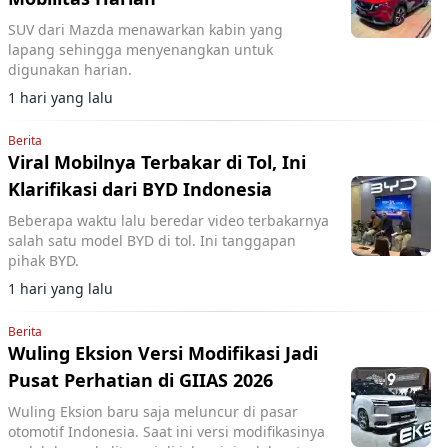
SUV dari Mazda menawarkan kabin yang
lapang sehingga menyenangkan untuk
digunakan harian.
1 hari yang lalu
Berita
Viral Mobilnya Terbakar di Tol, Ini
Klarifikasi dari BYD Indonesia
Beberapa waktu lalu beredar video terbakarnya
salah satu model BYD di tol. Ini tanggapan
pihak BYD.
1 hari yang lalu
Berita
Wuling Eksion Versi Modifikasi Jadi
Pusat Perhatian di GIIAS 2026
Wuling Eksion baru saja meluncur di pasar
otomotif Indonesia. Saat ini versi modifikasinya