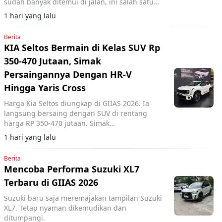
sudah banyak ditemui di jalan, ini salah satu
referensinya.
1 hari yang lalu
Berita
KIA Seltos Bermain di Kelas SUV Rp
350-470 Jutaan, Simak
Persaingannya Dengan HR-V
Hingga Yaris Cross
Harga Kia Seltos diungkap di GIIAS 2026. Ia
langsung bersaing dengan SUV di rentang
harga RP 350-470 jutaan. Simak
perbandingannya.
1 hari yang lalu
Berita
Mencoba Performa Suzuki XL7
Terbaru di GIIAS 2026
Suzuki baru saja meremajakan tampilan Suzuki
XL7. Tetap nyaman dikemudikan dan
ditumpangi.