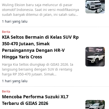
Wuling Eksion baru saja meluncur di pasar
otomotif Indonesia. Saat ini versi modifikasinya
sudah banyak ditemui di jalan, ini salah satu
referensinya.
1 hari yang lalu
Berita
KIA Seltos Bermain di Kelas SUV Rp
350-470 Jutaan, Simak
Persaingannya Dengan HR-V
Hingga Yaris Cross
Harga Kia Seltos diungkap di GIIAS 2026. Ia
langsung bersaing dengan SUV di rentang
harga RP 350-470 jutaan. Simak
perbandingannya.
1 hari yang lalu
Berita
Mencoba Performa Suzuki XL7
Terbaru di GIIAS 2026