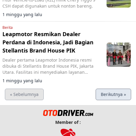
CSH dapat digunakan untuk nonton bareng.
1 minggu yang lalu
Berita
Leapmotor Resmikan Dealer
Perdana di Indonesia, Jadi Bagian
Stellantis Brand House PIK
Dealer pertama Leapmotor Indonesia resmi
dibuka di Stellantis Brand House PIK, Jakarta
Utara. Fasilitas ini menyediakan layanan
penjualan dan purna jual terintegrasi dengan
1 minggu yang lalu
merek Citroën dan Jeep.
« Sebelumnya
Berikutnya »
Member of :