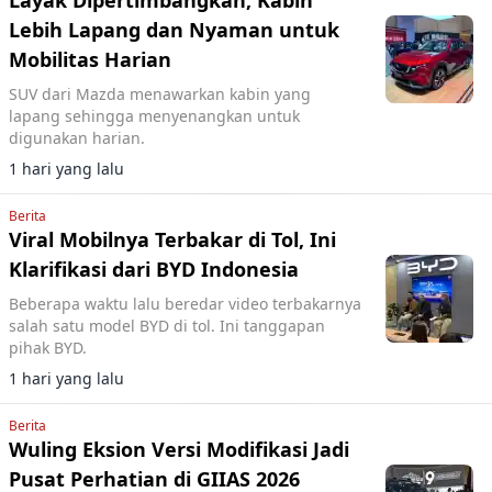
Layak Dipertimbangkan, Kabin
Lebih Lapang dan Nyaman untuk
Mobilitas Harian
SUV dari Mazda menawarkan kabin yang
lapang sehingga menyenangkan untuk
digunakan harian.
1 hari yang lalu
Berita
Viral Mobilnya Terbakar di Tol, Ini
Klarifikasi dari BYD Indonesia
Beberapa waktu lalu beredar video terbakarnya
salah satu model BYD di tol. Ini tanggapan
pihak BYD.
1 hari yang lalu
Berita
Wuling Eksion Versi Modifikasi Jadi
Pusat Perhatian di GIIAS 2026