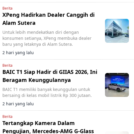
Berita
XPeng Hadirkan Dealer Canggih di
Alam Sutera
Untuk lebih mendekatkan diri dengan
konsumen setianya, XPeng membuka dealer
baru yang letaknya di Alam Sutera.
2 hari yang lalu
Berita
BAIC T1 Siap Hadir di GIIAS 2026, Ini
Beragam Keunggulannya
BAIC T1 memiliki banyak keunggulan untuk
bersaing di kelas mobil listrik Rp 300 jutaan.
2 hari yang lalu
Berita
Tertangkap Kamera Dalam
Pengujian, Mercedes-AMG G-Glass