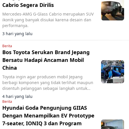
Cabrio Segera Dirilis
Mercedes-AMG G-Glass Cabrio merupakan SUV
ikonik yang banyak disukai karena desain dan
performanya.
3 hari yang lalu
Berita
Bos Toyota Serukan Brand Jepang
Bersatu Hadapi Ancaman Mobil
China
Toyota ingin agar produsen mobil Jepang
berbagi komponen yang tidak terlihat maupun
disentuh pelanggan sebagai langkah untuk
memangkas biaya dan menghadapi
4 hari yang lalu
meningkatnya persaingan.
Berita
Hyundai Goda Pengunjung GIIAS
Dengan Menampilkan EV Prototype
7-seater, IONIQ 3 dan Program