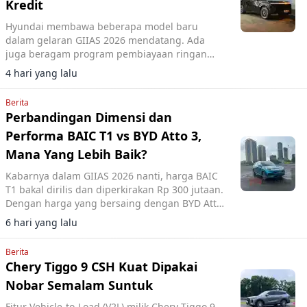
Kredit
Hyundai membawa beberapa model baru
dalam gelaran GIIAS 2026 mendatang. Ada
juga beragam program pembiayaan ringan
yang mereka rilis.
4 hari yang lalu
Berita
Perbandingan Dimensi dan
Performa BAIC T1 vs BYD Atto 3,
Mana Yang Lebih Baik?
Kabarnya dalam GIIAS 2026 nanti, harga BAIC
T1 bakal dirilis dan diperkirakan Rp 300 jutaan.
Dengan harga yang bersaing dengan BYD Atto
3, berikut perbandingan keduanya.
6 hari yang lalu
Berita
Chery Tiggo 9 CSH Kuat Dipakai
Nobar Semalam Suntuk
Fitur Vehicle-to-Load (V2L) milik Chery Tiggo 9