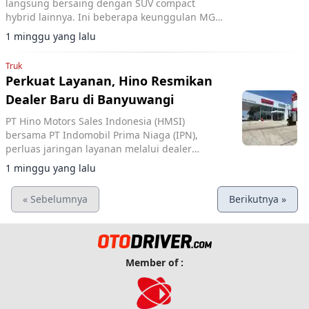
langsung bersaing dengan SUV compact
hybrid lainnya. Ini beberapa keunggulan MG
ZS.
1 minggu yang lalu
Truk
Perkuat Layanan, Hino Resmikan
Dealer Baru di Banyuwangi
PT Hino Motors Sales Indonesia (HMSI)
bersama PT Indomobil Prima Niaga (IPN),
perluas jaringan layanan melalui dealer
terbaru Hino di Banyuwangi, Jawa Timur.
1 minggu yang lalu
« Sebelumnya
Berikutnya »
Member of :