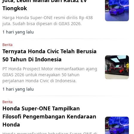
Juta, Lebih Mahal Dari Rata2 EV
Tiongkok
Harga Honda Super-ONE resmi dirilis Rp 438
juta. Sudah bisa dipesan di GIIAS 2026.
1 hari yang lalu
Berita
Ternyata Honda Civic Telah Berusia
50 Tahun Di Indonesia
PT Honda Prospect Motor memanfaatkan ajang
GIIAS 2026 untuk merayakan 50 tahun
perjalanan Honda Civic di Indonesia.
1 hari yang lalu
Berita
Honda Super-ONE Tampilkan
Filosofi Pengembangan Kendaraan
Honda
Honda memanfaatkan kehadiran Super-ONE di