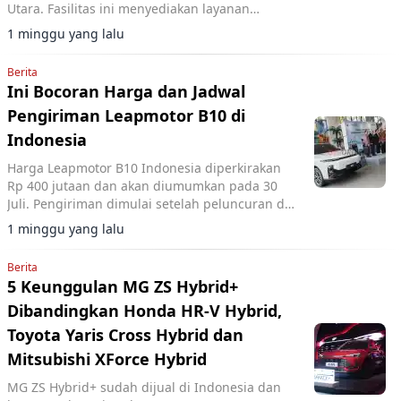
Utara. Fasilitas ini menyediakan layanan
penjualan dan purna jual terintegrasi dengan
1 minggu yang lalu
merek Citroën dan Jeep.
Berita
Ini Bocoran Harga dan Jadwal
Pengiriman Leapmotor B10 di
Indonesia
Harga Leapmotor B10 Indonesia diperkirakan
Rp 400 jutaan dan akan diumumkan pada 30
Juli. Pengiriman dimulai setelah peluncuran di
GIIAS 2026.
1 minggu yang lalu
Berita
5 Keunggulan MG ZS Hybrid+
Dibandingkan Honda HR-V Hybrid,
Toyota Yaris Cross Hybrid dan
Mitsubishi XForce Hybrid
MG ZS Hybrid+ sudah dijual di Indonesia dan