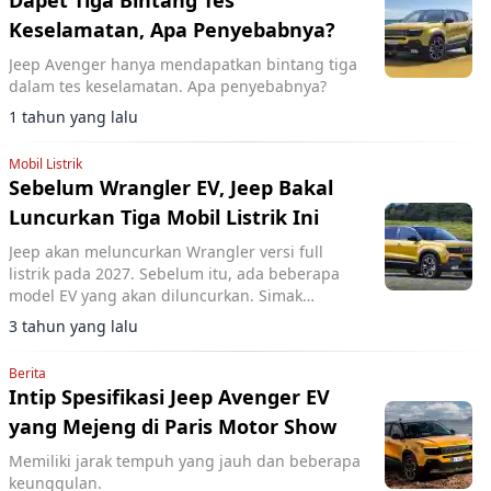
Dapet Tiga Bintang Tes
Keselamatan, Apa Penyebabnya?
Jeep Avenger hanya mendapatkan bintang tiga
dalam tes keselamatan. Apa penyebabnya?
1 tahun yang lalu
Mobil Listrik
Sebelum Wrangler EV, Jeep Bakal
Luncurkan Tiga Mobil Listrik Ini
Jeep akan meluncurkan Wrangler versi full
listrik pada 2027. Sebelum itu, ada beberapa
model EV yang akan diluncurkan. Simak
detailnya
3 tahun yang lalu
Berita
Intip Spesifikasi Jeep Avenger EV
yang Mejeng di Paris Motor Show
Memiliki jarak tempuh yang jauh dan beberapa
keunggulan.