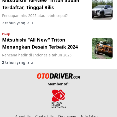
Mitsubishi 'All-New' Triton Sudah
Terdaftar, Tinggal Rilis
Persiapan rilis 2025 atau lebih cepat?
2 tahun yang lalu
Pikap
Mitsubishi "All New" Triton
Menangkan Desain Terbaik 2024
Rencana hadir di Indonesia tahun 2025
2 tahun yang lalu
Member of :
About Us
Contact Us
Disclaimer
Info Iklan