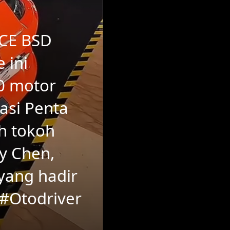
ICE BSD
 ini
0 motor
asi Penta
h tokoh
ry Chen,
yang hadir
 #Otodriver