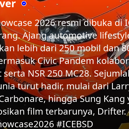
ver
Showcase 2026 resmi dibuka di 
rang. Ajang automotive lifestyle
an lebih dari 250 mobil dan 8
 termasuk Civic Pandem kolabor
t serta NSR 250 MC28. Sejumla
nia turut hadir, mulai dari Lar
 Carbonare, hingga Sung Kang 
kan film terbarunya, Drifter.
Showcase2026 #ICEBSD