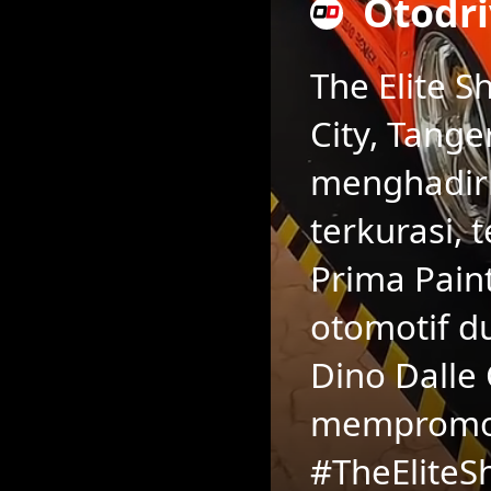
Otodri
The Elite 
City, Tange
menghadirk
terkurasi,
Prima Pain
otomotif du
Dino Dalle
mempromosi
#TheElite