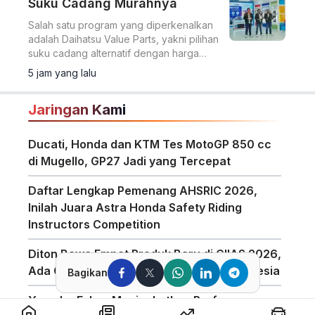
Suku Cadang Murahnya
Salah satu program yang diperkenalkan
adalah Daihatsu Value Parts, yakni pilihan
suku cadang alternatif dengan harga
lebih terjangkau.
5 jam yang lalu
Jaringan Kami
Ducati, Honda dan KTM Tes MotoGP 850 cc
di Mugello, GP27 Jadi yang Tercepat
Daftar Lengkap Pemenang AHSRIC 2026,
Inilah Juara Astra Honda Safety Riding
Instructors Competition
Diton Bawa Empat Produk Baru di GIIAS 2026,
Ada Compound Aerosol Pertama di Indonesia
Bagikan
Yamaha Fokus Meningkatkan Performa