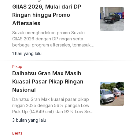
GIIAS 2026, Mulai dari DP
Ringan hingga Promo
Aftersales
Suzuki menghadirkan promo Suzuki
GIIAS 2026 dengan DP ringan serta
berbagai program aftersales, termasuk
diskon suku cadang dan voucher selama
1 hari yang lalu
pameran di ICE BSD City.
Pikap
Daihatsu Gran Max Masih
Kuasai Pasar Pikap Ringan
Nasional
Daihatsu Gran Max kuasai pasar pikap
ringan 2025 dengan 56% pangsa Low
Pick Up (14.849 unit) dan 92% Low Semi
Commercial hingga Mei.
3 bulan yang lalu
Berita